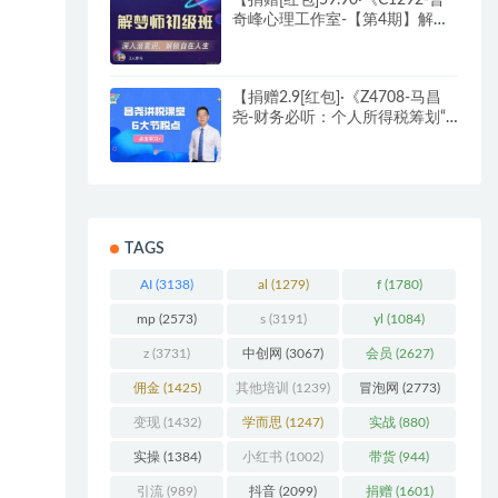
【捐赠[红包]59.90·《C1292-曾
奇峰心理工作室-【第4期】解梦
师初级班》】
【捐赠2.9[红包]·《Z4708-马昌
尧-财务必听：个人所得税筹划“6
大节税点”，一定要学！29.9》】
【原版无水印】
TAGS
AI
(3138)
al
(1279)
f
(1780)
mp
(2573)
s
(3191)
yl
(1084)
z
(3731)
中创网
(3067)
会员
(2627)
佣金
(1425)
其他培训
(1239)
冒泡网
(2773)
变现
(1432)
学而思
(1247)
实战
(880)
实操
(1384)
小红书
(1002)
带货
(944)
引流
(989)
抖音
(2099)
捐赠
(1601)