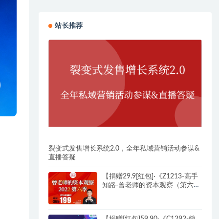
站长推荐
裂变式发售增长系统2.0，全年私域营销活动参谋&
直播答疑
【捐赠29.9[红包]·《Z1213-高手
知路-曾老师的资本观察（第六
季）》】