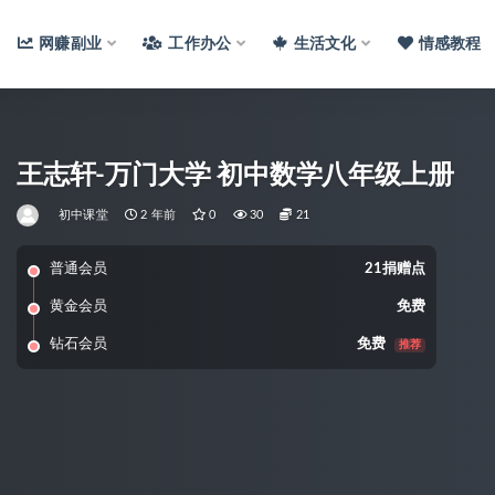
网赚副业
工作办公
生活文化
情感教程
王志轩-万门大学 初中数学八年级上册
初中课堂
2 年前
0
30
21
普通会员
21捐赠点
黄金会员
免费
钻石会员
免费
推荐