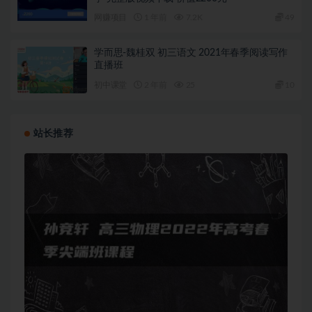
网赚项目
1 年前
7.2K
49
学而思-魏桂双 初三语文 2021年春季阅读写作
直播班
初中课堂
2 年前
25
10
站长推荐