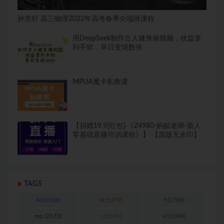
孙竞轩 高三物理2022年高考春季尖端班课程
用DeepSeek制作古人健身操视频，收益拿
到手软，单日变现数张
MPUA魔卡私教课
【捐赠19.9[红包]·《Z4980-蚂蚁老师-新人
零基础直播培训课程》】 【原版无水印】
TAGS
AI
(3138)
al
(1279)
f
(1780)
mp
(2573)
s
(3191)
yl
(1084)