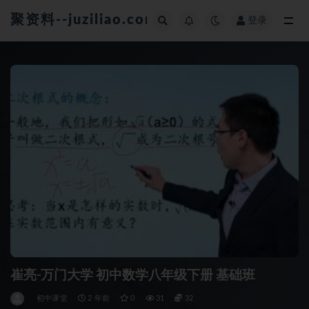
聚资料--juziliao.com--全网资料整合平台
登录
全部
崔亮-万门大学 初中数学八年级下册 基础班
初中课堂
2 年前
0
31
32