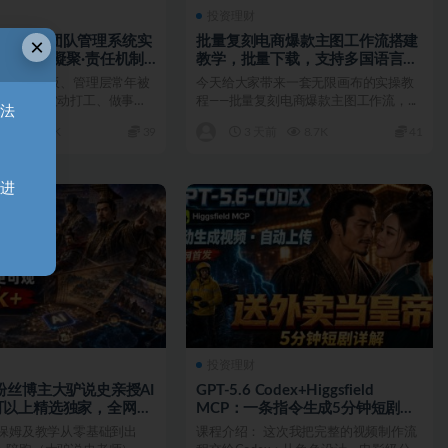
投资理财
兵｜企业团队管理系统实
批量复刻电商爆款主图工作流搭建
×
育·人心凝聚·责任机制
教学，批量下载，支持多国语言，
不管是…
不少企业老板、管理层常年被
今天给大家带来一套无限画布的实操教
扰：员工被动打工、做事推
程——批量复刻电商爆款主图工作流，...
无法
，事事依赖...
天前
9.6K
39
3 天前
8.7K
41
天进
投资理财
粉丝博主大驴说史亲授AI
GPT-5.6 Codex+Higgsfield
可以上精选独家，全网发
MCP：一条指令生成5分钟短剧并
自动上传YouT…
 保姆及教学从零基础到出
课程介绍： 这次我把完整的视频制作流