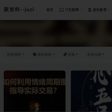
聚资料--juziliao.com--全网资料整合平台
首页
IT互联网
成长教育
全部
投资理财
相关标签
价格
发布日期