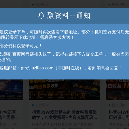
投资理财
投资理财
博弈 音频
AI自媒体高阶系统实战课｜文案仿
商战特种
聚资料--通知
写·私有知识库&智能体搭建·剧情短
战课人才培
视…
搭建…
快速成长为短
多数自媒体创作者只停留在AI简单写文
课程介绍 
 2_（一）
案、一键生成图片的浅层用法，长期存
团队难题困
、建议登录下单，可随时再次查看下载地址。部分手机浏览器支付后
在诸多瓶颈：只会生硬复...
诿缺乏责任心
动跳转显示下载地址！需联系客服发送！
40
3 天前
2.8K
39
3 
、部分资料仅登录可见！
、如遇到百度网盘链接失效了，记得在链接下方提交工单，一般会当
处理的。
客服邮箱：gm@juziliao.com（非随时在线），看到消息会回复！
投资理财
投资理财
｜心性筑基
抖音31W粉丝博主的美食科普赛道
抖音64W
落地全周期陪
教学，AI文案撰写+声音克隆配音
历史课，
+剪辑实…
布收益…
现赛道，一味
很多入局美食科普赛道的创作者普遍面
课程介绍：