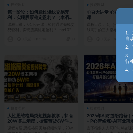
投资理财
投资理财
第一阶段：如何通过短线交易套
心吾大讲堂 心吾谈短线
利，实现股票稳定盈利？（李滔情
课
绪周期课…
课程目录： 01 公开课：如何通过短线交
课程目录： 1_（一）1、
易套利，实现股票稳定盈利？ .mp4 02
线高手的三大指导思想.mp3
1
第一课：...
2、研究牛股的...
自
3 天前
5.1K
38
3 天前
5.2K
2
3
行
4、
投资理财
投资理财
人性思维格局类短视频教学，抖音
2026年AI财道陪跑营
20W博主亲授，橱窗带货6W件，
+IP心智修炼+AI商业
可做伙伴…
伴，打造…
课程介绍 思维格局类短视频教学，20w
当下很多人入局IP与AI变