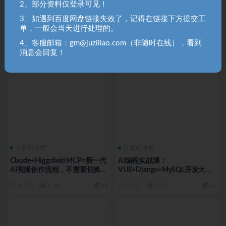
2、部分资料仅登录可见！
计算机技术
计算机技术
3、如遇到百度网盘链接失效了，记得在链接下方提交工
单，一般会当天进行处理的。
AI视频实操全能课程（更新5
AI电影动画全流程先导课｜豆包
月）
AI+即梦+Vidu+MINIMAX，从
4、客服邮箱：gm@juziliao.com（非随时在线），看到
脚本到成片入门
消息会回复！
2 月前
6.1K
39
3 月前
6.2K
42
计算机技术
计算机技术
Claude+Higgsfield MCP=新一代
AI编程实战课：
AI视频创作流程，不需要切换工
VUE+Django+MySQL开发大型
具，一句话就能完成视频创作
网站项目，从入门到项目落地，
3 月前
6.3K
44
3 月前
7.7K
43
AI助力编程小白逆袭