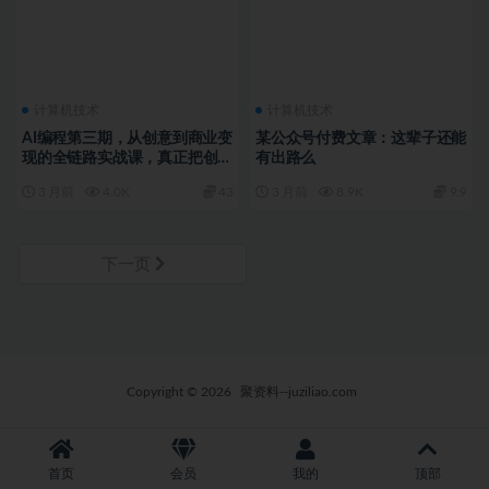
计算机技术
计算机技术
AI编程第三期，从创意到商业变
某公众号付费文章：这辈子还能
现的全链路实战课，真正把创意
有出路么
变成可盈利的商业项目
3 月前
4.0K
43
3 月前
8.9K
9.9
下一页
Copyright © 2026
聚资料--juziliao.com
首页
会员
我的
顶部