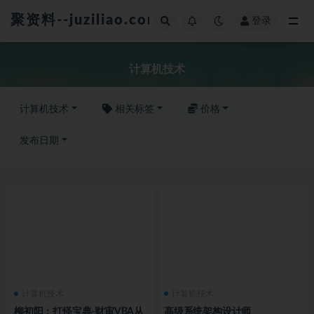
聚资料--juziliao.com--全网资料整合平台
登录
全部
计算机技术
计算机技术
相关标签
价格
发布日期
计算机技术
计算机技术
柳初阳：打怪宝典-财审VBA从
高级系统架构设计师