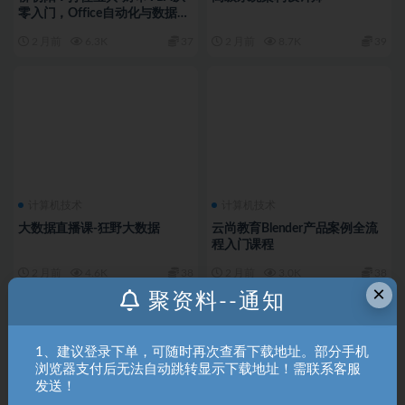
零入门，Office自动化与数据分
析实战课程 …
2 月前
6.3K
37
2 月前
8.7K
39
计算机技术
计算机技术
大数据直播课-狂野大数据
云尚教育Blender产品案例全流
程入门课程
2 月前
4.6K
38
2 月前
3.0K
38
×
聚资料--通知
1、建议登录下单，可随时再次查看下载地址。部分手机
浏览器支付后无法自动跳转显示下载地址！需联系客服
发送！