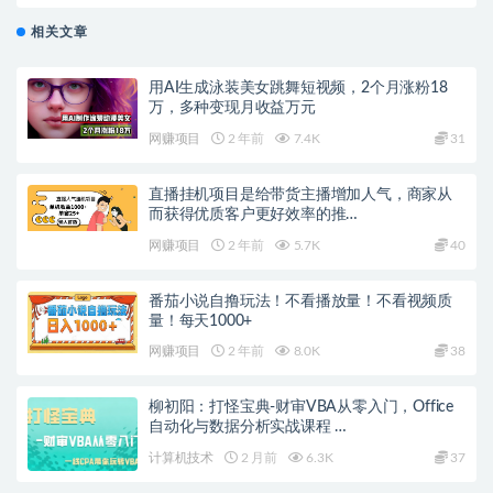
粉教程
相关文章
用AI生成泳装美女跳舞短视频，2个月涨粉18
万，多种变现月收益万元
网赚项目
2 年前
7.4K
31
直播挂机项目是给带货主播增加人气，商家从
而获得优质客户更好效率的推…
网赚项目
2 年前
5.7K
40
番茄小说自撸玩法！不看播放量！不看视频质
量！每天1000+
网赚项目
2 年前
8.0K
38
柳初阳：打怪宝典-财审VBA从零入门，Office
自动化与数据分析实战课程 …
计算机技术
2 月前
6.3K
37