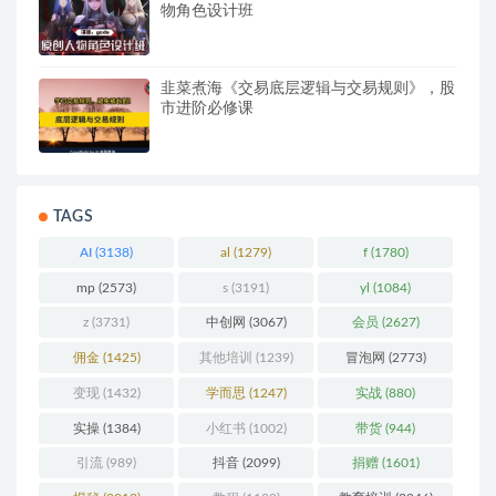
物角色设计班
韭菜煮海《交易底层逻辑与交易规则》，股
市进阶必修课
TAGS
AI
(3138)
al
(1279)
f
(1780)
mp
(2573)
s
(3191)
yl
(1084)
z
(3731)
中创网
(3067)
会员
(2627)
佣金
(1425)
其他培训
(1239)
冒泡网
(2773)
变现
(1432)
学而思
(1247)
实战
(880)
实操
(1384)
小红书
(1002)
带货
(944)
引流
(989)
抖音
(2099)
捐赠
(1601)