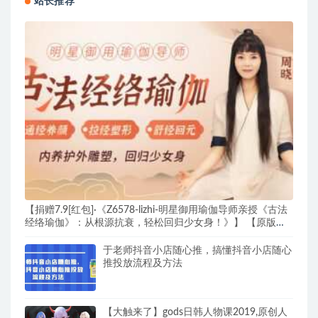
站长推荐
【捐赠7.9[红包]·《Z6578-lizhi-明星御用瑜伽导师亲授《古法
经络瑜伽》：从根源抗衰，轻松回归少女身！》】 【原版无
水印】
于老师抖音小店随心推，搞懂抖音小店随心
推投放流程及方法
【大触来了】gods日韩人物课2019,原创人