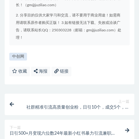
长！（gm@juziliao.com）
2. 分享目的仅供大家学习和交流，请不要用于商业用途！如需商
用请联系原作者购买正版！ 3.如有链接无法下载、失效或洽谈广
告，请联系站长QQ：250303228（邮箱：gm@juziliao.com）处
理！
中创网
收藏
海报
链接
上一篇
社群精准引流高质量创业粉，日引10个，成交5个，变
现五位数
下一篇
日引500+月变现六位数24年最新小红书暴力引流兼职