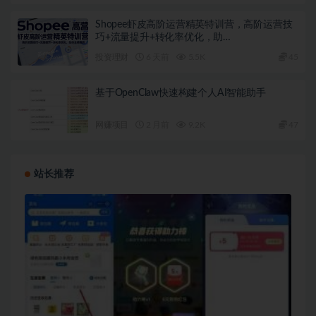
Shopee虾皮高阶运营精英特训营，高阶运营技
巧+流量提升+转化率优化，助…
投资理财
6 天前
5.5K
45
基于OpenClaw快速构建个人AI智能助手
网赚项目
2 月前
9.2K
47
站长推荐