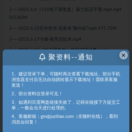
├──2025.6.6（515线下课复盘）暴力起店手册.mp4.mp4
555.82M
├──2025.6.10官补禁术·低客单“薅补贴”.mp4 475.72M
├──2025.6.17卡爆·推荐流技术.mp4
├──2025.6.19（线下课复盘）高利润强付费.mp4
×
聚资料--通知
├──2025.6.19-2025年叠价·高投产.mp4
├──2025.7.1（复盘）超级神券+高价铺货.mp4
1、建议登录下单，可随时再次查看下载地址。部分手机
浏览器支付后无法自动跳转显示下载地址！需联系客服
├──2025.7.2低成本入池3大妙招.mp4
发送！
├──2025.7.3超级铺货2025（通用版）.mp4
2、部分资料仅登录可见！
3、如遇到百度网盘链接失效了，记得在链接下方提交工
├──2025.7.10七月综合打法.mp4
单，一般会当天进行处理的。
├──2025.7.15拼多多·2025暴力起店手册.mp4
4、客服邮箱：gm@juziliao.com（非随时在线），看到
消息会回复！
├──2025.7.22高利润·强付费流程.mp4