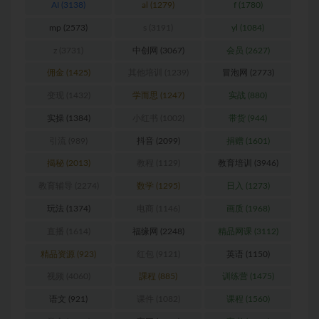
AI
(3138)
al
(1279)
f
(1780)
mp
(2573)
s
(3191)
yl
(1084)
z
(3731)
中创网
(3067)
会员
(2627)
佣金
(1425)
其他培训
(1239)
冒泡网
(2773)
变现
(1432)
学而思
(1247)
实战
(880)
实操
(1384)
小红书
(1002)
带货
(944)
引流
(989)
抖音
(2099)
捐赠
(1601)
揭秘
(2013)
教程
(1129)
教育培训
(3946)
教育辅导
(2274)
数学
(1295)
日入
(1273)
玩法
(1374)
电商
(1146)
画质
(1968)
直播
(1614)
福缘网
(2248)
精品网课
(3112)
精品资源
(923)
红包
(9121)
英语
(1150)
视频
(4060)
課程
(885)
训练营
(1475)
语文
(921)
课件
(1082)
课程
(1560)