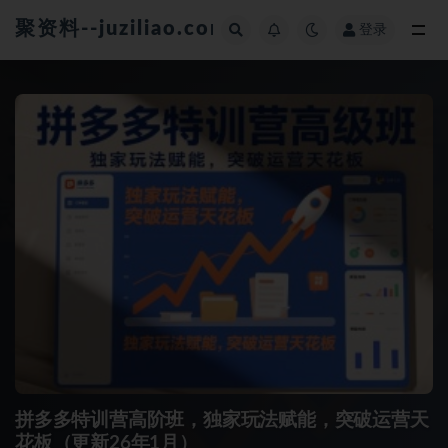
聚资料--juziliao.com--全网资料整合平台
登录
全部
拼多多特训营高阶班，独家玩法赋能，突破运营天
花板（更新26年1月）