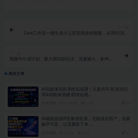
上一篇
Coze工作流一键生成少儿英语阅读短视频，从0到1演示
搭建过程，实操教学，小白也可以学会，搭建自己的AI
智能体
下一篇
视频号分成计划，眼力测试新玩法，流量爆火，多种收
益渠道
相关文章
AI自媒体高阶系统实战课｜文案仿写·私有知识
库&智能体搭建·剧情短视…
投资理财
3 小时前
2.8K
39
AI赋能超级IP流量增长课，无限接近用户，流量
触手可及，让流量留下来 …
投资理财
6 天前
8.3K
41