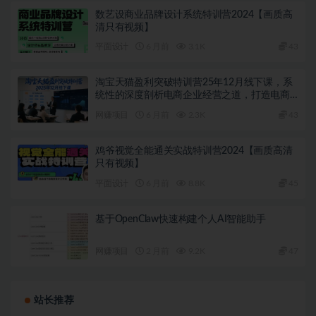
数艺设商业品牌设计系统特训营2024【画质高
清只有视频】
平面设计
6 月前
3.1K
43
淘宝天猫盈利突破特训营25年12月线下课，系
统性的深度剖析电商企业经营之道，打造电商
标准化运营体系
网赚项目
6 月前
2.3K
43
鸡爷视觉全能通关实战特训营2024【画质高清
只有视频】
平面设计
6 月前
8.8K
45
基于OpenClaw快速构建个人AI智能助手
网赚项目
2 月前
9.2K
47
站长推荐