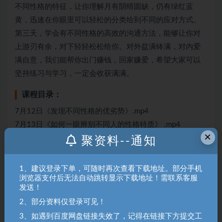
不同性格的特征，让你理解月有阴晴圆缺，仍有绿红蓝
黄，迅速在你眼里可以轻松的分类给到不同的应对方式。
第三天，学会有不同性格的高效的沟通方法，能够让你对
上游刃有余，对下轻轻松松给你。对外盆满钵满，对内爱
满自意，我们能帮你出门赚钱，回家赚爱，希望大家可以
坚持练习与学习，一定会收获满满。
课程目录：
7月12日《发现不同性格的优劣势》.mp4
7月13日《如何一眼辨别不同人的性格特质》 .mp4
×
7月14日《与不同性格的高效沟通法》 .mp4
聚资料--通知
《血型性格识人特训营》先导课.mp4
1、建议登录下单，可随时再次查看下载地址。部分手机
浏览器支付后无法自动跳转显示下载地址！需联系客服
聚资料（juziliao.com）免责声明：
发送！
1. 本站所有资源来源于用户上传和网络，如有侵权请邮件联系站
长！（gm@juziliao.com）
2、部分资料仅登录可见！
3、如遇到百度网盘链接失效了，记得在链接下方提交工
2. 分享目的仅供大家学习和交流，请不要用于商业用途！如需商