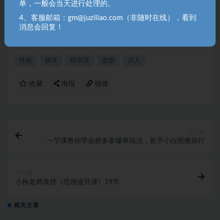
单，一般会当天进行处理的。
用请联系原作者购买正版！ 3.如有链接无法下载、失效或洽谈广
4、客服邮箱：gm@juziliao.com（非随时在线），看到
告，请联系站长QQ：250303228（邮箱：gm@juziliao.com）处
消息会回复！
理！
性格
杨洋
特训营
血型
识人
收藏
海报
链接
上一篇
一节课教你学会拼多多爆单玩法，新手小白照搬就行
下一篇
小秋老师亲授《思维提升课》19节
相关文章