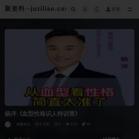
聚资料--juziliao.com--全网资料整合平台
登录
全部
杨洋《血型性格识人特训营》
网赚项目
8 月前
0
3.2K
48