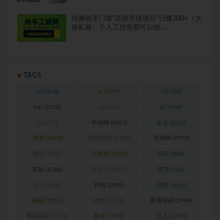
纯搬砖零门槛“话替充值项目”日赚200+（大
佬私藏）个人工作室都可以快…
TAGS
AI
(3138)
al
(1279)
f
(1780)
mp
(2573)
s
(3191)
yl
(1084)
z
(3731)
中创网
(3067)
会员
(2627)
佣金
(1425)
其他培训
(1239)
冒泡网
(2773)
变现
(1432)
学而思
(1247)
实战
(880)
实操
(1384)
小红书
(1002)
带货
(944)
引流
(989)
抖音
(2099)
捐赠
(1601)
揭秘
(2013)
教程
(1129)
教育培训
(3946)
教育辅导
(2274)
数学
(1295)
日入
(1273)