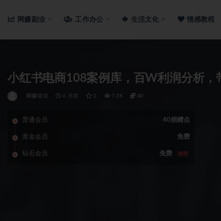
网赚副业
工作办公
生活文化
情感教程
小红书电商108案例库，百W利润分析
网赚项目
6 月前
0
7.3K
40
普通会员
40捐赠点
黄金会员
免费
钻石会员
免费
推荐