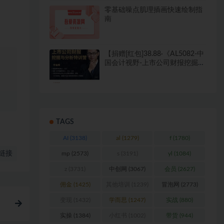
零基础噪点肌理插画快速绘制指
南
【捐赠[红包]38.88·《AL5082-中
国会计视野-上市公司财报挖掘与
分析特训营》】
TAGS
AI
(3138)
al
(1279)
f
(1780)
链接
mp
(2573)
s
(3191)
yl
(1084)
z
(3731)
中创网
(3067)
会员
(2627)
佣金
(1425)
其他培训
(1239)
冒泡网
(2773)
变现
(1432)
学而思
(1247)
实战
(880)
实操
(1384)
小红书
(1002)
带货
(944)