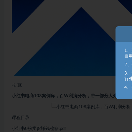
1
自
2
3
行
收 藏
4、
小红书电商108案例库，百W利润分析，带一部分人先冲进小
课程目录
小红书0粉卖货賺钱秘籍.pdf