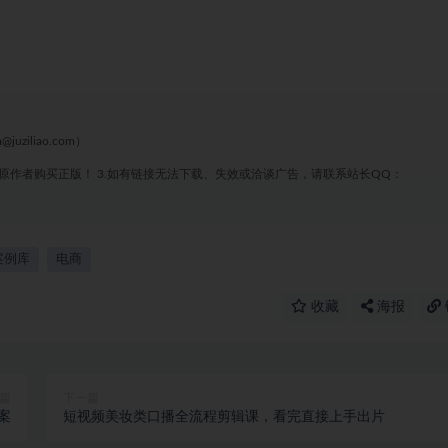
liao.com）
原作者购买正版！ 3.如有链接无法下载、失效或洽谈广告，请联系站长QQ：
案例库
电商
收藏
海报
篇
下一篇
案
短视频美妆类口播全流程剪辑课，看完直接上手出片