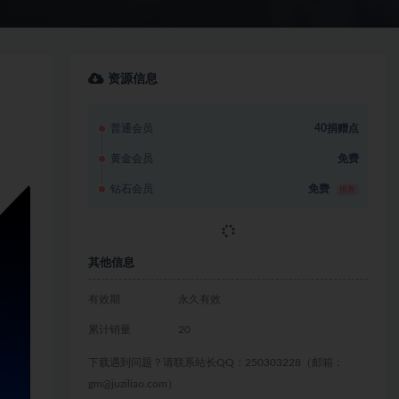
资源信息
普通会员
40捐赠点
黄金会员
免费
钻石会员
免费
推荐
立即获取
其他信息
有效期
永久有效
累计销量
20
下载遇到问题？请联系站长QQ：250303228（邮箱：
gm@juziliao.com）