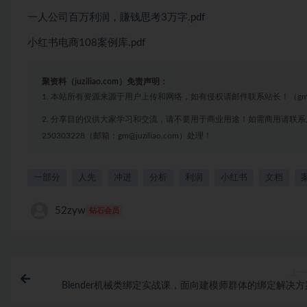
一人公司百万利润，賺钱思考3万字.pdf
小红书电商108案例库.pdf
聚资料（juziliao.com）免责声明：
1. 本站所有资源来源于用户上传和网络，如有侵权请邮件联系站长！（gm@juzi
2. 分享目的仅供大家学习和交流，请不要用于商业用途！如需商用请联系
250303228（邮箱：gm@juziliao.com）处理！
一部分
人先
冲进
分析
利润
小红书
文档
52zyw
钻石会员
上一
Blender机械类绑定实战课，面向建模师群体的绑定解决方