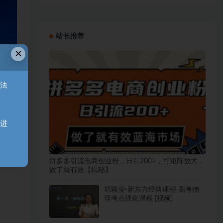
站长推荐
×
无法
天进
拼多多引流电商创业粉，日引200+，可矩阵放大，
做了就有效【揭秘】
胡颖莹-新东方经典课程 高考物
理考点强化课程 [视频]