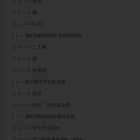
| | ├──2-链表
| | ├──3-栈
| | └──4-队列
| ├──第6周数据结构-非线性结构
| | ├──1-二叉树
| | ├──2-图
| | └──3-哈希表
| ├──第7周排序与复杂度
| | ├──1-排序
| | └──2-时间、空间复杂度
| └──第8周数据结构项目实战
| | ├──1-学生管理系统
| | ├──2-第二阶段考核A卷（初级）