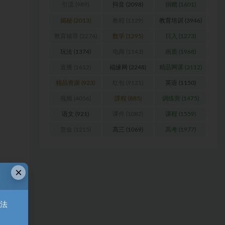
引流
(989)
抖音
(2098)
捐赠
(1601)
揭秘
(2013)
教程
(1129)
教育培训
(3946)
教育辅导
(2274)
数学
(1295)
日入
(1273)
玩法
(1374)
电商
(1143)
画质
(1968)
直播
(1612)
福缘网
(2248)
精品网课
(3112)
精品资源
(923)
红包
(9121)
英语
(1150)
视频
(4056)
課程
(885)
训练营
(1475)
语文
(921)
课件
(1082)
课程
(1559)
赏金
(1215)
高三
(1069)
高考
(1977)
×
无法