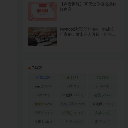
【声音训练】30天让你轻松拥有
好声音
Keynote演示设计指南，实战技
巧案例，做出令人耳目一新的演
示作品（74节）
TAGS
AI
(3125)
al
(1279)
f
(1780)
mp
(2564)
s
(3191)
yl
(1084)
z
(3731)
中创网
(3067)
会员
(2627)
佣金
(1425)
其他培训
(1239)
冒泡网
(2773)
变现
(1431)
学而思
(1247)
实战
(879)
实操
(1381)
小红书
(1000)
带货
(944)