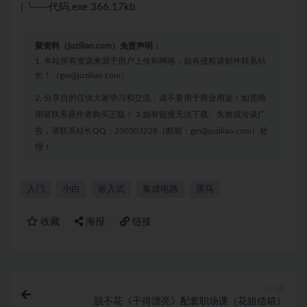
| └──代码.exe 366.17kb
聚资料（juziliao.com）免责声明：
1. 本站所有资源来源于用户上传和网络，如有侵权请邮件联系站
长！（gm@juziliao.com）
2. 分享目的仅供大家学习和交流，请不要用于商业用途！如需商
用请联系原作者购买正版！ 3.如有链接无法下载、失效或洽谈广
告，请联系站长QQ：250303228（邮箱：gm@juziliao.com）处
理！
入门
小白
嵌入式
集成电路
黑马
收藏
海报
链接
上一篇
脱不花《干得漂亮》配套职场课（花姐信箱）