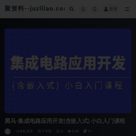
聚资料--juziliao.com--全网资料整合平台
登录
全部
黑马-集成电路应用开发(含嵌入式) 小白入门课程
计算机技术
2 年前
0
8.8K
45