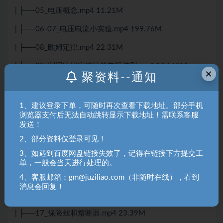
| ├──05_电压概念.mp4 11.21M
| ├──06-07_电压电流小实验.mp4 199.76M
| ├──08_欧姆定律.mp4 22.31M
| ├──09_利用欧姆定律计算电阻选型.mp4 147.63M
×
聚资料--通知
| ├──10_安全电压.mp4 22.33M
| ├──11_元器件和pcb.mp4 18.39M
1、建议登录下单，可随时再次查看下载地址。部分手机
浏览器支付后无法自动跳转显示下载地址！需联系客服
| ├──12_电阻器.mp4 216.08M
发送！
2、部分资料仅登录可见！
| ├──13_电容器.mp4 275.27M
3、如遇到百度网盘链接失效了，记得在链接下方提交工
| ├──14_电和磁的关系.mp4 271.81M
单，一般会当天进行处理的。
| ├──15_电感介绍.mp4 18.76M
4、客服邮箱：gm@juziliao.com（非随时在线），看到
消息会回复！
| ├──16_LRC振荡电路.mp4 39.73M
| ├──17_保险丝和熔断器.mp4 23.39M