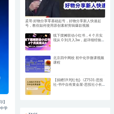
孟哥·好物分享零基础起号，好物分享新人快速起
号，教你如何使用原创素材剪辑爆款视频
线下摆摊联动小红书，4 个月实
现从 0 到月入3w，超详细经验分
享
北京四中网校 初中化学微课视频
课程
【捐赠19.9[红包]·《Z7531-思投
社-书中自有黄金屋-思投社小长
假阅读计划》】
水印】
员中学