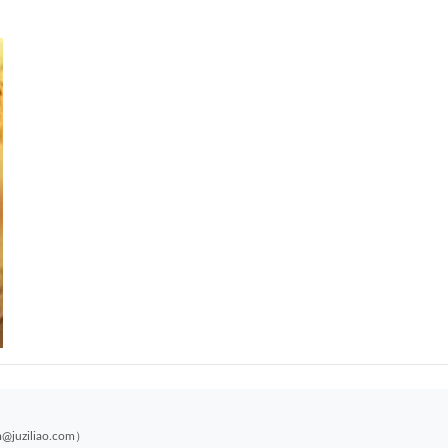
聚资料--通知
、建议登录下单，可随时再次查看下载地址。部分手机浏览器支付后
动跳转显示下载地址！需联系客服发送！
、部分资料仅登录可见！
、如遇到百度网盘链接失效了，记得在链接下方提交工单，一般会当
处理的。
客服邮箱：gm@juziliao.com（非随时在线），看到消息会回复！
liao.com）