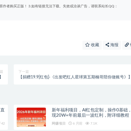
原作者购买正版！ 3.如有链接无法下载、失效或洽谈广告，请联系站长QQ：
收藏
海报
篇
下一篇
】
【捐赠19.9[红包]·《出发吧红人星球第五期楠哥陪你做账号》
部直
新年福利项目，AI红包定制，操作0基础
现20W+年前最后一波红利，附详细教程
42
网赚项目
6 月前
7.1K