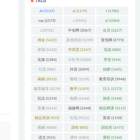
TAGS
AI
(3137)
al
(1279)
f
(1780)
mp
(2573)
s
(3191)
yl
(1084)
z
(3731)
中创网
(3067)
会员
(2627)
无法
佣金
(1425)
其他培训
(1239)
冒泡网
(2773)
变现
(1432)
学而思
(1247)
实战
(880)
实操
(1384)
小红书
(1002)
带货
(944)
天进
引流
(989)
抖音
(2099)
捐赠
(1601)
揭秘
(2013)
教程
(1129)
教育培训
(3946)
教育辅导
(2274)
数学
(1295)
日入
(1273)
玩法
(1374)
电商
(1146)
画质
(1968)
直播
(1614)
福缘网
(2248)
精品网课
(3112)
精品资源
(923)
红包
(9121)
英语
(1150)
视频
(4060)
課程
(885)
训练营
(1475)
语文
(921)
课件
(1082)
课程
(1560)