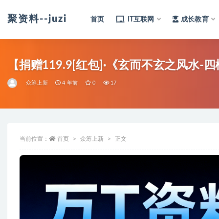
聚资料--juziliao.com--全网资料整合平台
首页
IT互联网
成长教育
全部
【捐赠119.9[红包]·《玄而不玄之风水
众筹上新
4 年前
0
17
当前位置：
首页
众筹上新
正文