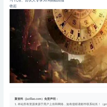
习 代理、合伙人专享50%捐赠回报
收起
1
自
2
3
行
4、
聚资料（juziliao.com）免责声明：
1. 本站所有资源来源于用户上传和网络，如有侵权请邮件联系站长！（gm@juzi