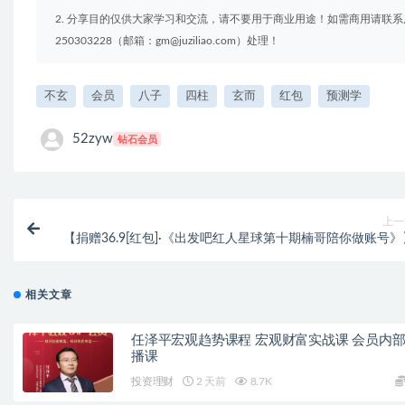
2. 分享目的仅供大家学习和交流，请不要用于商业用途！如需商用请联系
250303228（邮箱：gm@juziliao.com）处理！
不玄
会员
八子
四柱
玄而
红包
预测学
52zyw
钻石会员
上一
【捐赠36.9[红包]·《出发吧红人星球第十期楠哥陪你做账号》
相关文章
任泽平宏观趋势课程 宏观财富实战课 会员内
播课
投资理财
2 天前
8.7K