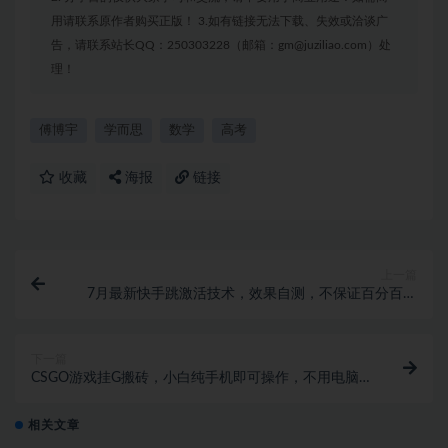
用请联系原作者购买正版！ 3.如有链接无法下载、失效或洽谈广
告，请联系站长QQ：250303228（邮箱：gm@juziliao.com）处
理！
傅博宇
学而思
数学
高考
收藏
海报
链接
上一篇
7月最新快手跳激活技术，效果自测，不保证百分百有
效
下一篇
CSGO游戏挂G搬砖，小白纯手机即可操作，不用电脑
打游戏，日入3张+，副业网创项目【揭秘】
相关文章