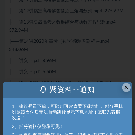
├──第12讲搞定高考解答题之三角与数列.mp4 275.67M
├──第13讲决战高考之数形结合与函数方程思想.mp4
372.94M
├──第14讲2020年高考（数学)预测卷剖析课.mp4
348.06M
├──讲义上.pdf 8.96M
├──讲义下.pdf 6.50M
├──练习册答案解析第1讲.决胜小题压轴之函数综合.pdf
×
聚资料--通知
1.17M
├──练习册答案解析第2讲.满分系列之导数小题.pdf
1、建议登录下单，可随时再次查看下载地址。部分手机
591.02kb
浏览器支付后无法自动跳转显示下载地址！需联系客服
发送！
├──练习册答案解析第3讲.满分系列之导数（上）.pdf
2、部分资料仅登录可见！
1.44M