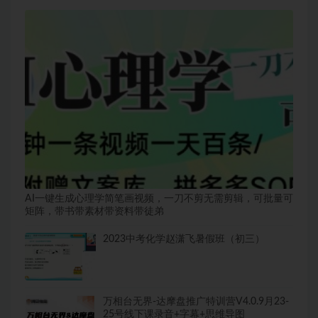
AI一键生成心理学简笔画视频，一刀不剪无需剪辑，可批量可
矩阵，带书带素材带资料带徒弟
2023中考化学赵潇飞暑假班（初三）
万相台无界-达摩盘推广特训营V4.0.9月23-
25号线下课录音+字幕+思维导图