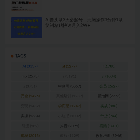
AI撸头条3天必起号，无脑操作3分钟1条，
复制粘贴快速月入2W+
TAGS
AI
(3137)
al
(1279)
f
(1780)
mp
(2573)
s
(3191)
yl
(1084)
z
(3731)
中创网
(3067)
会员
(2627)
佣金
(1425)
其他培训
(1239)
冒泡网
(2773)
变现
(1432)
学而思
(1247)
实战
(880)
实操
(1384)
小红书
(1002)
带货
(944)
引流
(989)
抖音
(2099)
捐赠
(1601)
揭秘
(2013)
教程
(1129)
教育培训
(3946)