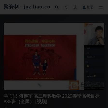
聚资料--juziliao.com--全网资料整合平台
登录
全部
学而思-傅博宇 高三理科数学 2020春季高考目标
985班（全国） [视频]