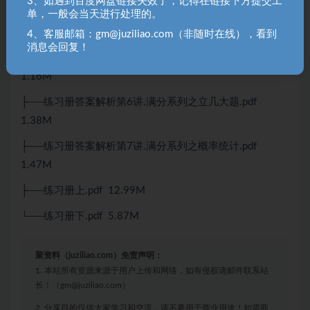
3、如遇到百度网盘链接失效了，记得在链接下方提交工
├──练习册答案解析第4讲.满分系列之导数（中）.pdf
单，一般会当天进行处理的。
1.30M
4、客服邮箱：gm@juziliao.com（非随时在线），看到
消息会回复！
├──练习册答案解析第5讲.满分系列之立几小题.pdf
1.16M
├──练习册答案解析第6讲.满分系列之立几大题.pdf
1.38M
├──练习册答案解析第7讲.满分系列之概率统计.pdf
1.47M
├──练习册上.pdf 12.99M
└──练习册下.pdf 5.87M
聚资料（juziliao.com）免责声明：
1. 本站所有资源来源于用户上传和网络，如有侵权请邮件联系站
长！（gm@juziliao.com）
2. 分享目的仅供大家学习和交流，请不要用于商业用途！如需商