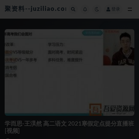
聚资料--juziliao.com--全网资料整合平台
登录
全部
学而思-王淏然 高二语文 2021寒假定点提分直播班
[视频]