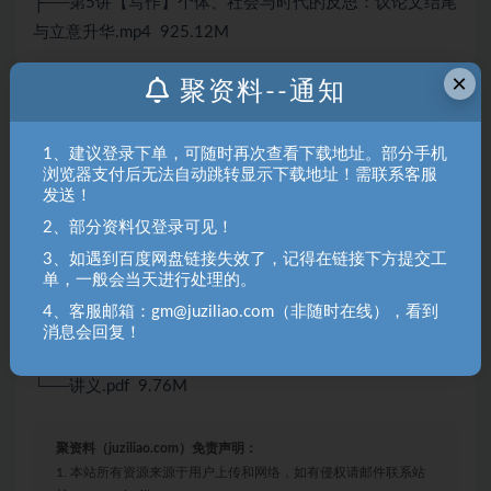
├──第5讲【写作】个体、社会与时代的反思：议论文结尾
与立意升华.mp4 925.12M
├──第6讲【写作】形式与内涵：作文文采的提升.mp4
×
聚资料--通知
638.80M
├──讲义答案第1讲.pdf 602.36kb
1、建议登录下单，可随时再次查看下载地址。部分手机
浏览器支付后无法自动跳转显示下载地址！需联系客服
├──讲义答案第2讲.pdf 752.58kb
发送！
├──讲义答案第3讲.pdf 559.72kb
2、部分资料仅登录可见！
3、如遇到百度网盘链接失效了，记得在链接下方提交工
├──讲义答案第4讲.pdf 930.89kb
单，一般会当天进行处理的。
├──讲义答案第5讲.pdf 548.18kb
4、客服邮箱：gm@juziliao.com（非随时在线），看到
消息会回复！
├──讲义答案第6讲.pdf 640.18kb
└──讲义.pdf 9.76M
聚资料（juziliao.com）免责声明：
1. 本站所有资源来源于用户上传和网络，如有侵权请邮件联系站