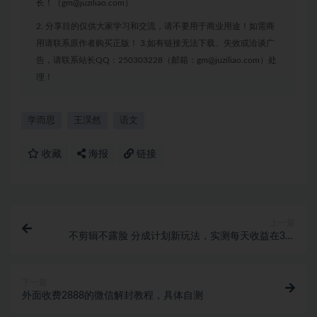
长！（gm@juziliao.com）
2. 分享目的仅供大家学习和交流，请不要用于商业用途！如需商
用请联系原作者购买正版！ 3.如有链接无法下载、失效或洽谈广
告，请联系站长QQ：250303228（邮箱：gm@juziliao.com）处
理！
学而思
王淏然
语文
收藏
海报
链接
上一篇
不剪辑不露脸 分成计划新玩法，实测每天收益在3张
+左右 新的视频赛道纯AI生成视频
下一篇
外面收费2888的微信解封教程，具体自测