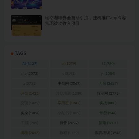
瑞幸咖啡券全自动引流，挂机推广app淘客
实现被动收入项目
TAGS
AI
(3137)
al
(1279)
f
(1780)
mp
(2573)
s
(3191)
yl
(1084)
z
(3731)
中创网
(3067)
会员
(2627)
佣金
(1425)
其他培训
(1239)
冒泡网
(2773)
变现
(1432)
学而思
(1247)
实战
(880)
实操
(1384)
小红书
(1002)
带货
(944)
引流
(989)
抖音
(2099)
捐赠
(1601)
揭秘
(2013)
教程
(1129)
教育培训
(3946)