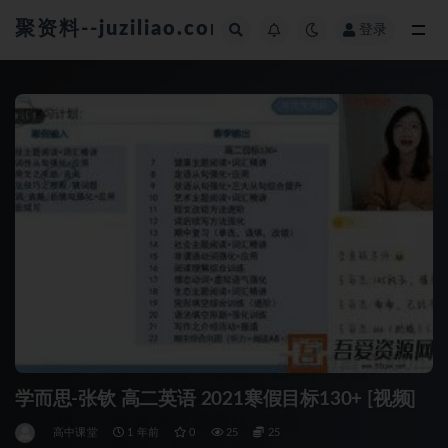
聚资料--juziliao.com--全网资料整合平台
登录
全部
学而思-张钦 高二英语 2021寒假目标130+ [视频]
高中课堂
1 年前
0
25
25