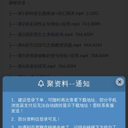
课程目录：
├──第1讲科技主题阅读+词汇精讲.mp4 2.20G
├──第2讲名词性从句强化+应用.mp4 761.00M
├──第3讲应用文之求助咨询.mp4 766.85M
├──第4讲方法技巧之推断猜词题.mp4 944.42M
├──第5讲强调省略祈使句强化+应用.mp4 788.86M
├──第6讲读后续写.mp4 766.85M
├──讲义.pdf 5.79M
×
聚资料--通知
└──练习册.pdf 558.48kb
1、建议登录下单，可随时再次查看下载地址。部分手机
聚资料（juziliao.com）免责声明：
浏览器支付后无法自动跳转显示下载地址！需联系客服
1. 本站所有资源来源于用户上传和网络，如有侵权请邮件联系站
发送！
长！（gm@juziliao.com）
2、部分资料仅登录可见！
2. 分享目的仅供大家学习和交流，请不要用于商业用途！如需商
3、如遇到百度网盘链接失效了，记得在链接下方提交工