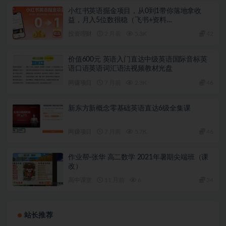
小红书英语掘金项目，从0到1带你落地拿收
益，月入5位数很稳（飞书+资料…
投资理财
2 月前
5.3K
42
价值600元 英语入门直达中级英语国际音标英
语口语英语词汇语法视频教材光盘
网赚项目
7 月前
2.3K
46
新东方新概念零基础英语直达6级全集课
网赚项目
7 月前
5.7K
46
作业帮-张华 高二数学 2021年暑期尖端班（课
改）
高中课堂
11 月前
6
34
站长推荐