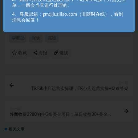
用请联系原作者购买正版！ 3.如有链接无法下载、失效或洽谈广
单，一般会当天进行处理的。
告，请联系站长QQ：250303228（邮箱：gm@juziliao.com）处
4、客服邮箱：gm@juziliao.com（非随时在线），看到
理！
消息会回复！
学而思
张钦
英语
收藏
海报
链接
上一篇
TikTok小店运营实操课，TK​小店运营实操+疑难答疑
下一篇
外面收费2980的挂G撸美金项目，单日收益30+美金，
可批量可矩阵【揭秘】
相关文章