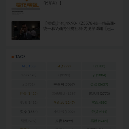
化演讲》】
【捐赠[红包]49.90·《Z5578-统一精品课-
统一和V姐的付费社群(内测第3期)【已完
结】》】
TAGS
AI
(3138)
al
(1279)
f
(1780)
mp
(2573)
s
(3191)
yl
(1084)
z
(3731)
中创网
(3067)
会员
(2627)
佣金
(1425)
其他培训
(1239)
冒泡网
(2773)
变现
(1432)
学而思
(1247)
实战
(880)
实操
(1384)
小红书
(1002)
带货
(944)
引流
(989)
抖音
(2099)
捐赠
(1601)