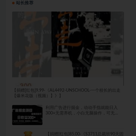
站长推荐
【捐赠[红包]9.99·《AL4492-UNSCHOOL-一个校长的出走
【爆米花版（视频）】》】
利用广告进行掘金，动动手指就能日入
300+无需养机，小白无脑操作，可无…
【捐赠[红包]85.00·《S3711总裁班90天固