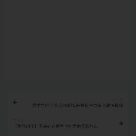
付款后无法显示下载地址或者无法查看内容？
购买该资源后，可以退款吗？
上一篇
股术之锦上添花独家战法-捕捉主力资金战法视频
下一篇
【甜品制作】零基础在家里也能学做蛋糕甜点