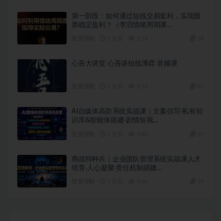
第一阶段：如何通过短线交易套利，实现股
票稳定盈利？（李滔情绪周期课…
投资理财
1 天前
5.1K
38
心吾大讲堂 心吾谈短线博弈 音频课
投资理财
1 天前
5.2K
40
AI自媒体高阶系统实战课｜文案仿写·私有知
识库&智能体搭建·剧情短视…
投资理财
1 天前
2.8K
39
商战特种兵｜企业团队管理系统实战课人才
培育·人心凝聚·责任机制搭建…
投资理财
1 天前
9.6K
39