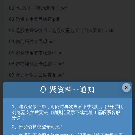
01 “知己”方能百战百胜！.pdf
02 游资专用复盘诀窍.pdf
03 选股的高级技巧：选股就是选美（四大要素）.pdf
04 如何培养大局观.pdf
05 游资视角看市场题材.pdf
06 超前埋伏之卡位题材.pdf
07 暴力补涨之二波真龙.pdf
×
08 稳定盈利之中军接力.pdf
聚资料--通知
09 超短套利之开板次新（四种模式，四种规律）.pdf
1、建议登录下单，可随时再次查看下载地址。部分手机
10 妖股集成战法.pdf
浏览器支付后无法自动跳转显示下载地址！需联系客服
发送！
11 弱转强战法.pdf
2、部分资料仅登录可见！
12 N字反包战法.pdf