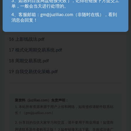
3、如遇到百度网盘链接失效了，记得在链接下方提交工
单，一般会当天进行处理的。
13 趋势龙战法：三个选股策略.pdf
4、客服邮箱：gm@juziliao.com（非随时在线），看到
14 一字开板回封战法.pdf
消息会回复！
15 预期差博弈战法.pdf
16 上影线战法.pdf
17 模式化周期交易系统.pdf
18 周期交易系统.pdf
19 自我交易优化策略.pdf
聚资料（juziliao.com）免责声明：
1. 本站所有资源来源于用户上传和网络，如有侵权请邮件联系站
长！（gm@juziliao.com）
2. 分享目的仅供大家学习和交流，请不要用于商业用途！如需商
用请联系原作者购买正版！ 3.如有链接无法下载、失效或洽谈广