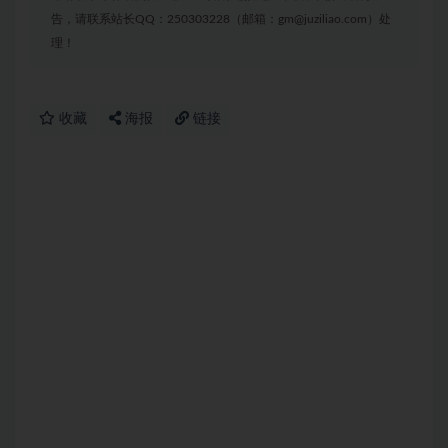
告，请联系站长QQ：250303228（邮箱：gm@juziliao.com）处
理！
收藏
海报
链接
免费下载或者VIP会员资源能否直接商用？
提示下载完但解压或打开不了？
付款后没有资源信息怎么办？