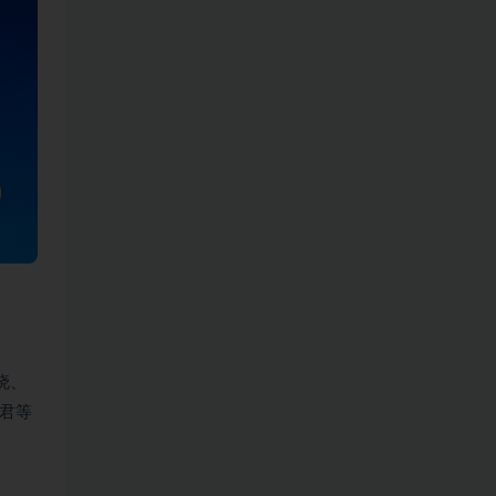
晓、
君等