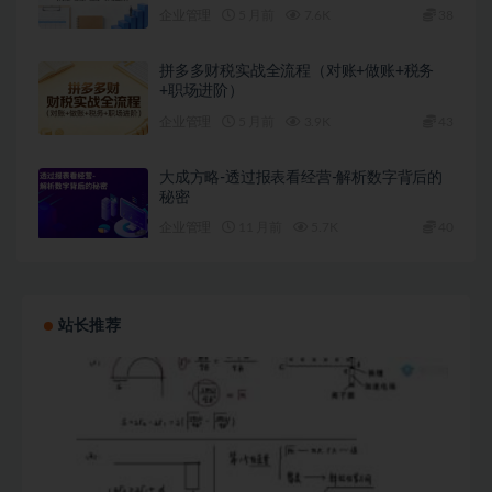
企业管理
5 月前
7.6K
38
拼多多财税实战全流程（对账+做账+税务
+职场进阶）
企业管理
5 月前
3.9K
43
大成方略-透过报表看经营-解析数字背后的
秘密
企业管理
11 月前
5.7K
40
站长推荐