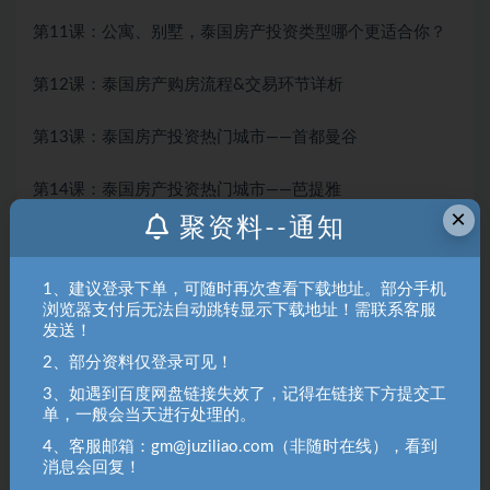
第11课：公寓、别墅，泰国房产投资类型哪个更适合你？
第12课：泰国房产购房流程&交易环节详析
第13课：泰国房产投资热门城市——首都曼谷
第14课：泰国房产投资热门城市——芭提雅
×
聚资料--通知
第15课：泰国房产投资热门城市——普吉岛
1、建议登录下单，可随时再次查看下载地址。部分手机
第16课：其他泰国房产投资小众城市
浏览器支付后无法自动跳转显示下载地址！需联系客服
发送！
第17课：50万人民币预算的投资选择有哪些？
2、部分资料仅登录可见！
3、如遇到百度网盘链接失效了，记得在链接下方提交工
第18课：100万及以上人民币预算的投资选择有哪些？
单，一般会当天进行处理的。
4、客服邮箱：gm@juziliao.com（非随时在线），看到
第19课：200万及以上人民币预算的投资选择有哪些？
消息会回复！