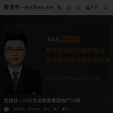
聚资料--juziliao.com--全网资料整合平台
登录
全部
思投社：小白安全投资泰国地产20讲
企业管理
6 年前
0
3
35