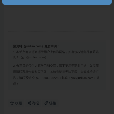
20结课词：泰国房地产投资，你需要注意的都在这儿了！
聚资料（juziliao.com）免责声明：
1. 本站所有资源来源于用户上传和网络，如有侵权请邮件联系站
长！（gm@juziliao.com）
2. 分享目的仅供大家学习和交流，请不要用于商业用途！如需商
用请联系原作者购买正版！ 3.如有链接无法下载、失效或洽谈广
告，请联系站长QQ：250303228（邮箱：gm@juziliao.com）处
理！
收藏
海报
链接