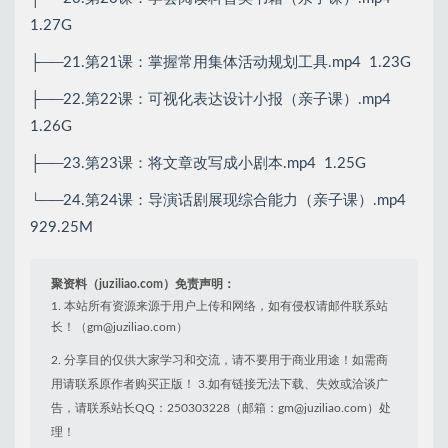
├──20.第20课：学会阅读科普类书籍（亲子课）.mp4
1.27G
├──21.第21课：掌握常用集体活动规划工具.mp4 1.23G
├──22.第22课：可视化表达设计小报（亲子课）.mp4
1.26G
├──23.第23课：将文章改写成小剧本.mp4 1.25G
└──24.第24课：导演话剧展现综合能力（亲子课）.mp4
929.25M
聚资料（juziliao.com）免责声明：
1. 本站所有资源来源于用户上传和网络，如有侵权请邮件联系站
长！（gm@juziliao.com）
2. 分享目的仅供大家学习和交流，请不要用于商业用途！如需商
用请联系原作者购买正版！ 3.如有链接无法下载、失效或洽谈广
告，请联系站长QQ：250303228（邮箱：gm@juziliao.com）处
理！