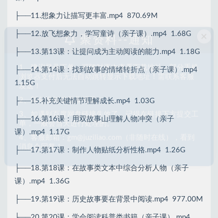
课）.mp4 1.16G
×
聚资料--通知
├──11.想象力让描写更丰富.mp4 870.69M
├──12.放飞想象力，学写童诗（亲子课）.mp4 1.68G
1、建议登录下单，可随时再次查看下载地址。部分手机
浏览器支付后无法自动跳转显示下载地址！需联系客服
├──13.第13课：让提问成为主动阅读的能力.mp4 1.18G
发送！
├──14.第14课：找到故事的情绪转折点（亲子课）.mp4
2、部分资料仅登录可见！
1.15G
3、如遇到百度网盘链接失效了，记得在链接下方提交工
单，一般会当天进行处理的。
├──15.补充关键情节理解成长.mp4 1.03G
4、客服邮箱：gm@juziliao.com（非随时在线），看到
消息会回复！
├──16.第16课：用双故事山理解人物冲突（亲子
课）.mp4 1.17G
├──17.第17课：制作人物贴纸分析性格.mp4 1.26G
├──18.第18课：在故事类文本中综合分析人物（亲子
课）.mp4 1.36G
├──19.第19课：历史故事要在背景中阅读.mp4 977.00M