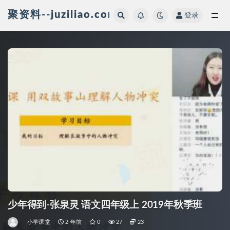
聚资料--juziliao.com--全网资料整合平台
登录
全部
少年得到-张泉灵 语文四年级上 2019年秋季班
小学课堂
2 年前
0
27
23