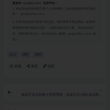
聚资料（juziliao.com）免责声明：
1. 本站所有资源来源于用户上传和网络，如有侵权请邮件联系站
长！（gm@juziliao.com）
2. 分享目的仅供大家学习和交流，请不要用于商业用途！如需商
用请联系原作者购买正版！ 3.如有链接无法下载、失效或洽谈广
告，请联系站长QQ：250303228（邮箱：gm@juziliao.com）处
理！
出口
课程
退税
收藏
海报
链接
上一篇
操盘手俱乐部新中层管理课，实战方法+团队落地双模
型，让小红书成为企业增长第二曲线