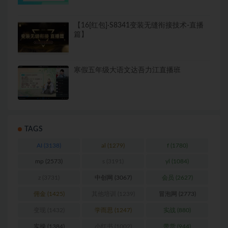
【16[红包]·S8341变装无缝衔接技术-直播
篇】
寒假五年级大语文达吾力江直播班
TAGS
AI
(3138)
al
(1279)
f
(1780)
mp
(2573)
s
(3191)
yl
(1084)
z
(3731)
中创网
(3067)
会员
(2627)
佣金
(1425)
其他培训
(1239)
冒泡网
(2773)
变现
(1432)
学而思
(1247)
实战
(880)