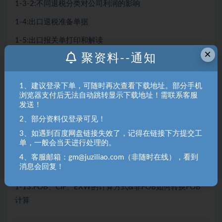
1-3-2:不同退税分类对公司利润的影响
1-4:出口退税准备单据
1-5:出口报关单打印和解读
×
聚资料--通知
1-6:直营出口、代理出口、外综服代理出口的解读
1-7:开出口销售发票教程
1、建议登录下单，可随时再次查看下载地址。部分手机
浏览器支付后无法自动跳转显示下载地址！需联系客服
1-8:首次退税核查应对
发送！
2、部分资料仅登录可见！
1-9:出口退税要注意的时间点
3、如遇到百度网盘链接失效了，记得在链接下方提交工
1-10:外贸常用结算方式TT、LC、DP、DA、OA
单，一般会当天进行处理的。
4、客服邮箱：gm@juziliao.com（非随时在线），看到
1-11:涉外收入申报
消息会回复！
1-12:出口货物收汇情况表填写实操
1-13:FOB、CIF、EXW的计算方式&非FOB如何转换FOB
计算