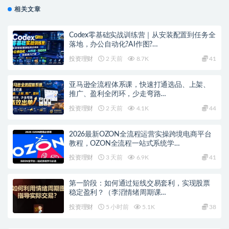
用请联系原作者购买正版！ 3.如有链接无法下载、失效或洽谈广
告，请联系站长QQ：250303228（邮箱：gm@juziliao.com）处
理！
×
聚资料--通知
下课
交易
博弈
实战
第八期
老高
课程
1、建议登录下单，可随时再次查看下载地址。部分手机
高扬
浏览器支付后无法自动跳转显示下载地址！需联系客服
发送！
收藏
海报
链接
2、部分资料仅登录可见！
3、如遇到百度网盘链接失效了，记得在链接下方提交工
单，一般会当天进行处理的。
4、客服邮箱：gm@juziliao.com（非随时在线），看到
上一篇
消息会回复！
【三易楚云风】三易交易系统趋势型交易员课程
下一篇
创富战略课，赢在重注时刻，营销和投资战略课程，线
下课精华实录音频+…