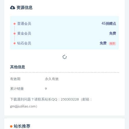
相关文章
Codex零基础实战训练营｜从安装配置到任务全
落地，办公自动化?AI作图?…
投资理财
2 天前
8.7K
41
亚马逊全流程体系课，快速打通选品、上架、
推广、盈利全闭环，少走弯路…
投资理财
2 天前
4.1K
44
2026最新OZON全流程运营实操跨境电商平台
教程，OZON全流程一站式系统学…
投资理财
3 天前
6.9K
41
第一阶段：如何通过短线交易套利，实现股票
稳定盈利？（李滔情绪周期课…
投资理财
5 小时前
5.1K
38