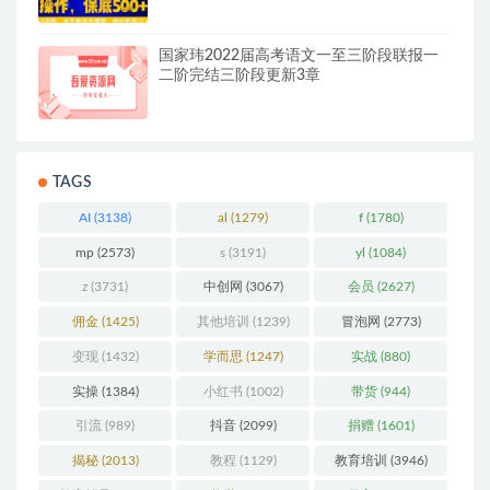
作，保底日入5张+【揭秘】
国家玮2022届高考语文一至三阶段联报一
二阶完结三阶段更新3章
TAGS
AI
(3138)
al
(1279)
f
(1780)
mp
(2573)
s
(3191)
yl
(1084)
z
(3731)
中创网
(3067)
会员
(2627)
佣金
(1425)
其他培训
(1239)
冒泡网
(2773)
变现
(1432)
学而思
(1247)
实战
(880)
实操
(1384)
小红书
(1002)
带货
(944)
引流
(989)
抖音
(2099)
捐赠
(1601)
揭秘
(2013)
教程
(1129)
教育培训
(3946)