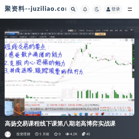
聚资料--juziliao.com--全网资料整合平台
登录
全部
高扬交易课程线下课第八期老高博弈实战课
投资理财
5 月前
0
4.2K
45