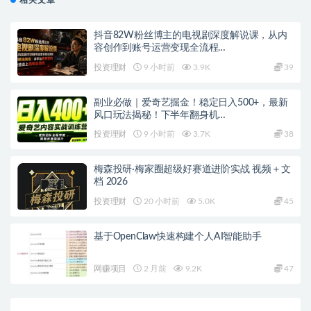
相关文章
抖音82W粉丝博主的电视剧深度解说课，从内
容创作到账号运营变现全流程…
投资理财
9 小时前
3.9K
39
副业必做｜爱奇艺掘金！稳定日入500+，最新
风口玩法揭秘！下半年翻身机…
投资理财
9 小时前
3.7K
38
梅森投研·梅家圈超级好赛道进阶实战 视频＋文
档 2026
投资理财
20 小时前
5.0K
45
基于OpenClaw快速构建个人AI智能助手
网赚项目
2 月前
9.2K
47