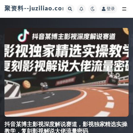
聚资料--juziliao.com--全网资料整合平台
登录
全部
抖音某博主影视深度解说赛道，影视独家精选实操
教学，复刻影视解说大佬流量密码