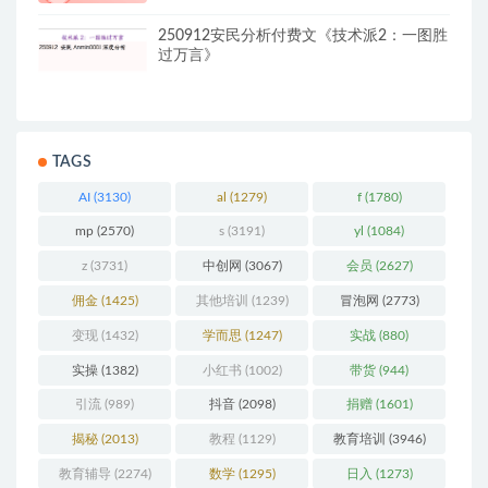
250912安民分析付费文《技术派2：一图胜
过万言》
TAGS
AI
(3130)
al
(1279)
f
(1780)
mp
(2570)
s
(3191)
yl
(1084)
z
(3731)
中创网
(3067)
会员
(2627)
佣金
(1425)
其他培训
(1239)
冒泡网
(2773)
变现
(1432)
学而思
(1247)
实战
(880)
实操
(1382)
小红书
(1002)
带货
(944)
引流
(989)
抖音
(2098)
捐赠
(1601)
揭秘
(2013)
教程
(1129)
教育培训
(3946)
教育辅导
(2274)
数学
(1295)
日入
(1273)