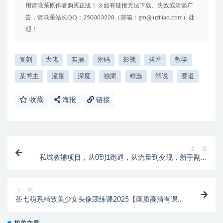
用请联系原作者购买正版！ 3.如有链接无法下载、失效或洽谈广
告，请联系站长QQ：250303228（邮箱：gm@juziliao.com）处
理！
复刻
大佬
实操
密码
影视
抖音
教学
某博主
流量
深度
独家
精选
解说
赛道
收藏
海报
链接
上一篇
私域教辅项目，从0到1跑通，从流量到变现，新手副业
月入1W+
下一篇
茶七萌系精致美少女头像团练课2025【画质高清有课件
笔刷】