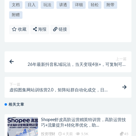
文档
日入
玩法
讲透
详细
轻松
附带
附赠
收藏
海报
链接
上一篇
26年最新抖音私域玩法，当天变现4张+，可复制可粘
贴，新手小白可做
下一篇
虚拟图集网站训练营2.0，矩阵站群自动化成交，日
IP1000，就可以月入1w+
相关文章
Shopee虾皮高阶运营精英特训营，高阶运营技
巧+流量提升+转化率优化，助…
投资理财
4 天前
5.5K
45