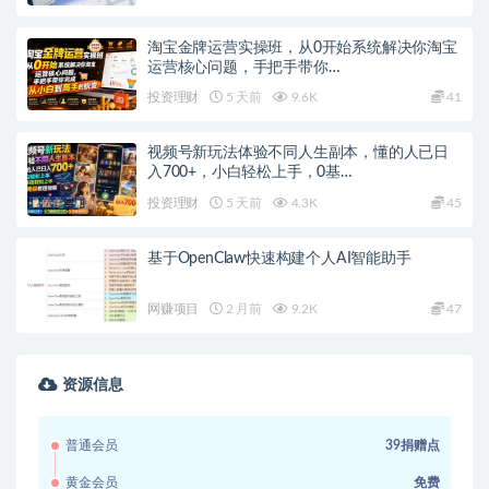
淘宝金牌运营实操班，从0开始系统解决你淘宝
运营核心问题，手把手带你…
投资理财
5 天前
9.6K
41
视频号新玩法体验不同人生副本，懂的人已日
入700+，小白轻松上手，0基…
投资理财
5 天前
4.3K
45
基于OpenClaw快速构建个人AI智能助手
网赚项目
2 月前
9.2K
47
资源信息
普通会员
39捐赠点
黄金会员
免费