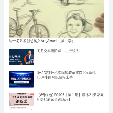
迪士尼艺术创想英文Art_Attack（第一季）
飞龙交易进阶课：共振战法
微信阅读挂机实现躺着单窗口20+单机
150+小白可以轻松上手
【69[红包]·F0405【第二期】厚沐21天家庭
英语启蒙家长训练营】