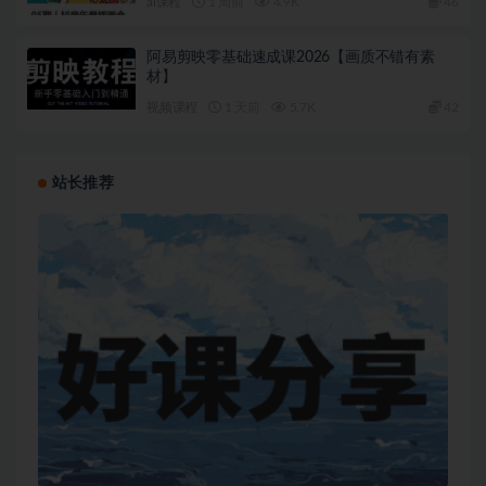
ai课程
1 周前
4.9K
46
阿易剪映零基础速成课2026【画质不错有素
材】
视频课程
1 天前
5.7K
42
站长推荐