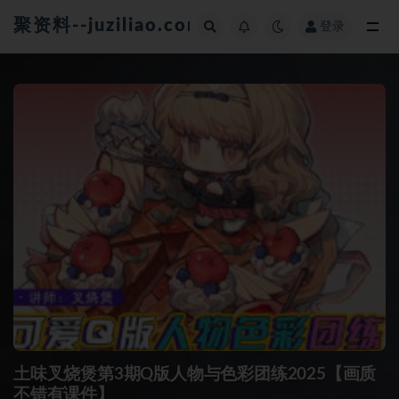
聚资料--juziliao.com--全网资料整合平台
登录
全部
土味叉烧煲第3期Q版人物与色彩团练2025【画质
不错有课件】