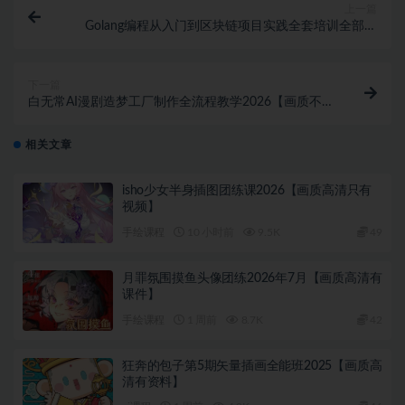
上一篇
Golang编程从入门到区块链项目实践全套培训全部共
19GB 高清无加密
下一篇
白无常AI漫剧造梦工厂制作全流程教学2026【画质不错
有大部分素材】
相关文章
isho少女半身插图团练课2026【画质高清只有
视频】
手绘课程
10 小时前
9.5K
49
月罪氛围摸鱼头像团练2026年7月【画质高清有
课件】
手绘课程
1 周前
8.7K
42
狂奔的包子第5期矢量插画全能班2025【画质高
清有资料】