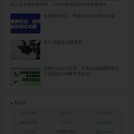
石三喜学风水系列课：小白也能驾驭四大神兽改风水
短剧最新玩法，视频多段标记模式实操
灵兰 高建忠读懂东垣
视频号全自动托管，有微信就能做的项目，
可无限放大躺赚管道收益
TAGS
AI
(3138)
al
(1279)
f
(1780)
mp
(2573)
s
(3191)
yl
(1084)
z
(3731)
中创网
(3067)
会员
(2627)