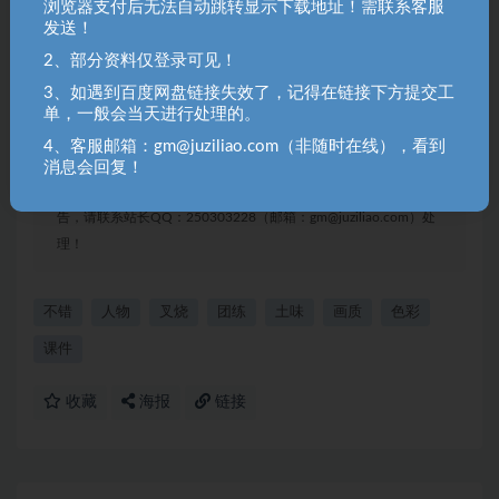
浏览器支付后无法自动跳转显示下载地址！需联系客服
发送！
2、部分资料仅登录可见！
聚资料（juziliao.com）免责声明：
3、如遇到百度网盘链接失效了，记得在链接下方提交工
1. 本站所有资源来源于用户上传和网络，如有侵权请邮件联系站
单，一般会当天进行处理的。
长！（gm@juziliao.com）
4、客服邮箱：gm@juziliao.com（非随时在线），看到
2. 分享目的仅供大家学习和交流，请不要用于商业用途！如需商
消息会回复！
用请联系原作者购买正版！ 3.如有链接无法下载、失效或洽谈广
告，请联系站长QQ：250303228（邮箱：gm@juziliao.com）处
理！
不错
人物
叉烧
团练
土味
画质
色彩
课件
收藏
海报
链接