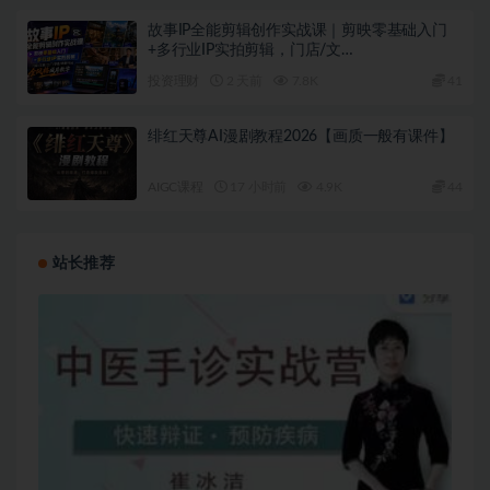
故事IP全能剪辑创作实战课｜剪映零基础入门
+多行业IP实拍剪辑，门店/文…
投资理财
2 天前
7.8K
41
绯红天尊AI漫剧教程2026【画质一般有课件】
AIGC课程
17 小时前
4.9K
44
站长推荐