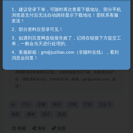
1、建议登录下单，可随时再次查看下载地址。部分手机
浏览器支付后无法自动跳转显示下载地址！需联系客服
发送！
2、部分资料仅登录可见！
3、如遇到百度网盘链接失效了，记得在链接下方提交工
聚资料（juziliao.com）免责声明：
单，一般会当天进行处理的。
1. 本站所有资源来源于用户上传和网络，如有侵权请邮件联系站
4、客服邮箱：gm@juziliao.com（非随时在线），看到
长！（gm@juziliao.com）
消息会回复！
2. 分享目的仅供大家学习和交流，请不要用于商业用途！如需商
用请联系原作者购买正版！ 3.如有链接无法下载、失效或洽谈广
告，请联系站长QQ：250303228（邮箱：gm@juziliao.com）处
理！
ip
个人
全案
商业
大斌
打造
王云飞
画质
素材
设计
高清
收藏
海报
链接