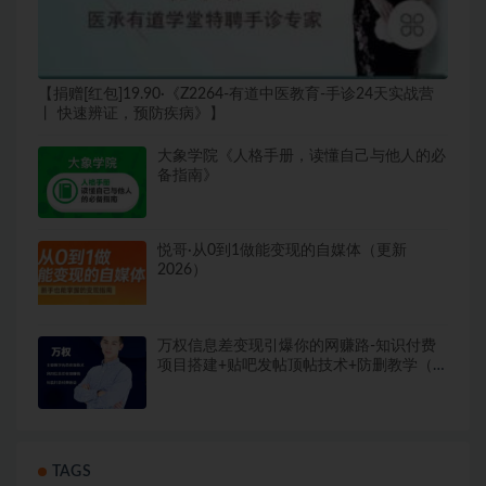
【捐赠[红包]19.90·《Z2264-有道中医教育-手诊24天实战营
丨 快速辨证，预防疾病》】
大象学院《人格手册，读懂自己与他人的必
备指南》
悦哥·从0到1做能变现的自媒体（更新
2026）
万权信息差变现引爆你的网赚路-知识付费
项目搭建+贴吧发帖顶帖技术+防删教学（附
工具）
TAGS