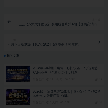
上一篇
王云飞&大斌平面设计实用综合班第4期【画质高清有素
材】
下一篇
不绿不蓝版式设计第7期2024【画质高清有素材】
相关文章
2026年AI财道陪跑营｜心性筑基+IP心智修炼
+AI商业落地全周期陪伴，打造…
投资理财
19 小时前
3.5K
43
2026线下编导系统实战班｜商业定位·全品类脚
本创作·人设IP打造·拍摄…
投资理财
2 天前
5.3K
44