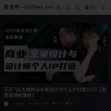
聚资料--juziliao.com--全网资料整合平台
登录
全部
王云飞&大斌商业全案设计与个人IP打造2023【画
质高清有素材】
平面设计
6 月前
0
7.1K
46