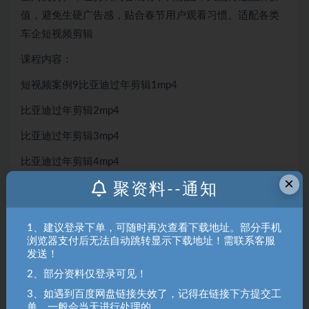
值，避免生硬广告感，贴合春节用户观看习惯。适配各类
车企短视频剪辑
课程内容：
短视频案例9比亚迪过年剪辑1mp4
比亚迪过年剪辑2mp4
比亚迪过年剪辑3mp4
比亚迪过年剪辑4mp4
×
聚资料--通知
聚资料（juziliao.com）免责声明：
1. 本站所有资源来源于用户上传和网络，如有侵权请邮件联系站
1、建议登录下单，可随时再次查看下载地址。部分手机
长！（gm@juziliao.com）
浏览器支付后无法自动跳转显示下载地址！需联系客服
2. 分享目的仅供大家学习和交流，请不要用于商业用途！如需商
发送！
用请联系原作者购买正版！ 3.如有链接无法下载、失效或洽谈广
2、部分资料仅登录可见！
告，请联系站长QQ：250303228（邮箱：gm@juziliao.com）处
3、如遇到百度网盘链接失效了，记得在链接下方提交工
理！
单，一般会当天进行处理的。