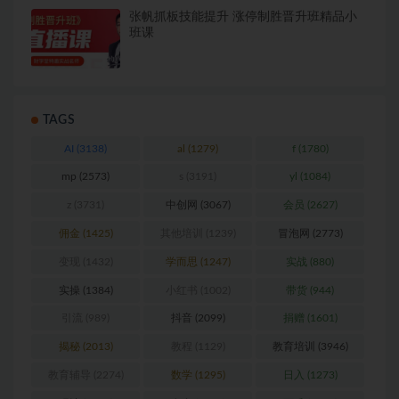
张帆抓板技能提升 涨停制胜晋升班精品小
班课
TAGS
AI
(3138)
al
(1279)
f
(1780)
mp
(2573)
s
(3191)
yl
(1084)
z
(3731)
中创网
(3067)
会员
(2627)
佣金
(1425)
其他培训
(1239)
冒泡网
(2773)
变现
(1432)
学而思
(1247)
实战
(880)
实操
(1384)
小红书
(1002)
带货
(944)
引流
(989)
抖音
(2099)
捐赠
(1601)
揭秘
(2013)
教程
(1129)
教育培训
(3946)
教育辅导
(2274)
数学
(1295)
日入
(1273)