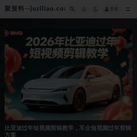
聚资料--juziliao.com--全网资料整合平台
登录
全部
比亚迪过年短视频剪辑教学，车企短视频过年剪辑
方案