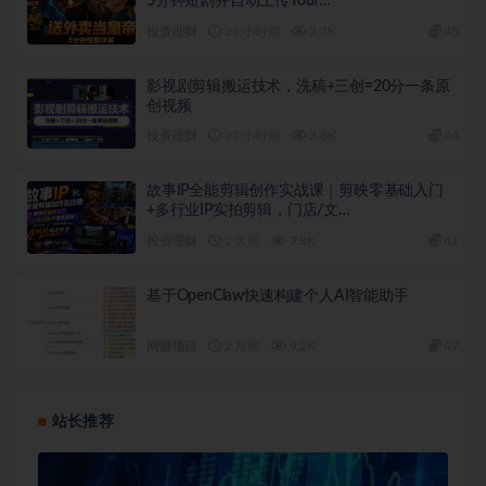
5分钟短剧并自动上传YouT…
投资理财
21 小时前
2.3K
45
影视剧剪辑搬运技术，洗稿+三创=20分一条原
创视频
投资理财
21 小时前
3.8K
44
故事IP全能剪辑创作实战课｜剪映零基础入门
+多行业IP实拍剪辑，门店/文…
投资理财
2 天前
7.8K
41
基于OpenClaw快速构建个人AI智能助手
网赚项目
2 月前
9.2K
47
站长推荐