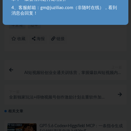
4、客服邮箱：gm@juziliao.com（非随时在线），看到
消息会回复！
剪辑
教学
方案
比亚迪
视频
视频剪辑
车企短
过年
收藏
海报
链接
上一篇
AI短视频轻创业全通关训练营，掌握爆款AI短视频内容
创作，从入门新手到平稳变现的六维跃迁
下一篇
全新独家玩法+得物视频号创作激励计划去重软件加持
爆款视频，矩阵玩法月入10w+【揭秘】
相关文章
GPT-5.6 Codex+Higgsfield MCP：一条指令生成