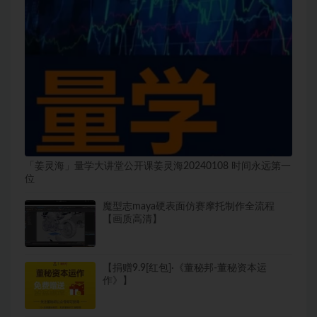
「姜灵海」量学大讲堂公开课姜灵海20240108 时间永远第一
位
魔型志maya硬表面仿赛摩托制作全流程
【画质高清】
【捐赠9.9[红包]·《董秘邦-董秘资本运
作》】