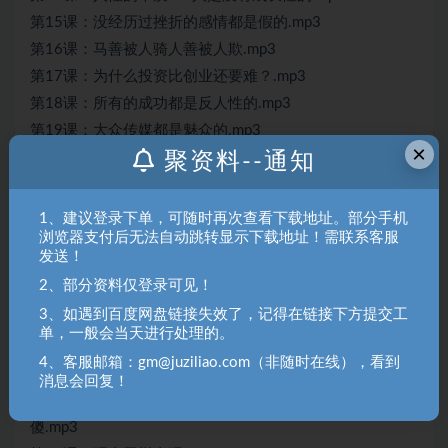
第15课：没经历过挫折的感情都是假的.mp3
第16课：马善被人骑人善被人欺.mp3
第17课：为什么投资比创业还要难？.mp3
第18课：所有的成功都是反人性的.mp3
第19课：大众传媒都是魅众的.mp3
×
第20课：低标准不可能出现高成绩.mp3
聚资料--通知
第21课：教育就是为了成功.mp3
第22课：商人重利轻离别.mp3
1、建议登录下单，可随时再次查看下载地址。部分手机
浏览器支付后无法自动跳转显示下载地址！需联系客服
第23课：所谓进步不过就是另一种无情.mp3
发送！
第24课：花钱的人不值得信.mp3
2、部分资料仅登录可见！
第25课：一个人正在做的事情就是他最赚钱的事情.mp3
3、如遇到百度网盘链接失效了，记得在链接下方提交工
第26课：人生是一座桥不是一个彼岸.mp3
单，一般会当天进行处理的。
第27课：人是动物和神之间的绳索.mp3
4、客服邮箱：gm@juziliao.com（非随时在线），看到
第28课：20岁穷不是你穷，30岁穷不是你家穷.mp3
消息会回复！
第29课：骗别人的人不是真聪明，但骗自己的人是真
傻.mp3