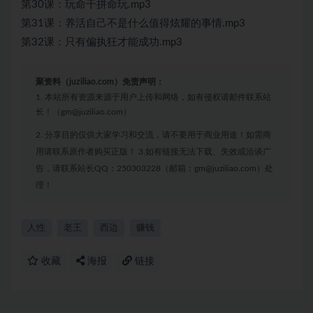
第30课：玩命干拼命玩.mp3
第31课：养活自己不是什么值得炫耀的事情.mp3
第32课：只有偏执狂才能成功.mp3
聚资料（juziliao.com）免责声明：
1. 本站所有资源来源于用户上传和网络，如有侵权请邮件联系站
长！（gm@juziliao.com）
2. 分享目的仅供大家学习和交流，请不要用于商业用途！如需商
用请联系原作者购买正版！ 3.如有链接无法下载、失效或洽谈广
告，请联系站长QQ：250303228（邮箱：gm@juziliao.com）处
理！
人性
老王
西边
赚钱
收藏
海报
链接