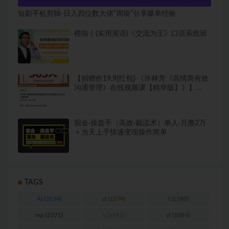
短剧手机剪辑-日入四位数大佬“周瑜”分享爆单经验
橙啦丨(实用英语)《交流为王》口语系统班
【捐赠价19.9[红包]·《许林芳《高情商有效
沟通管理》在线视频课【精华版】》】
【原版无水印】
掘金·操盘手（高效·截流术）单人·月撸2万
＋当天上手快速变现操作简单
TAGS
AI
(3134)
al
(1279)
f
(1780)
mp
(2571)
s
(3191)
yl
(1084)