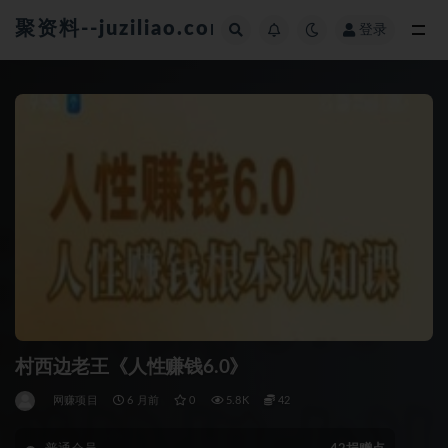
聚资料--juziliao.com--全网资料整合平台
登录
全部
村西边老王《人性赚钱6.0》
网赚项目
6 月前
0
5.8K
42