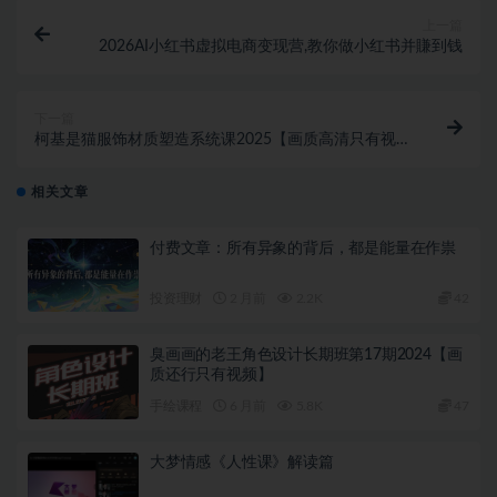
上一篇
2026AI小红书虚拟电商变现营,教你做小红书并賺到钱
下一篇
柯基是猫服饰材质塑造系统课2025【画质高清只有视
频】
相关文章
付费文章：所有异象的背后，都是能量在作祟
投资理财
2 月前
2.2K
42
臭画画的老王角色设计长期班第17期2024【画
质还行只有视频】
手绘课程
6 月前
5.8K
47
大梦情感《人性课》解读篇