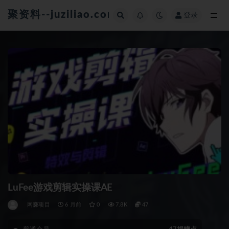
聚资料--juziliao.com--全网资料整合平台
登录
全部
LuFee游戏剪辑实操课AE
网赚项目
6 月前
0
7.8K
47