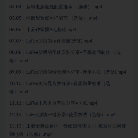
04.04：剪辑电脑最低配置推荐 （选修）.mp4
05.05：电脑配置低照样能剪 （选修）.mp4
06.06：十分钟掌握Ae_基础.mp4
07.07：LuFee所用的插件安装(选修).mp4
08.08：LuFee所用的字体安装分享+字幕动画制作 （选
修）.mp4
09.09：LuFee所用的转场脚本分享+使用方法（选修).mp4
10.10：LuFee奥特曼音效分享+音频衡量标准（选
修）.mp4
11.11：LuFee击杀卡点音效分享+卡点.mp4
12.12：LuFee滤镜一键分享+使用方法（选修）.mp4
13.13：王者全英雄台词，音效如何获取+手机素材如何传
到电脑 （选修）.mp4