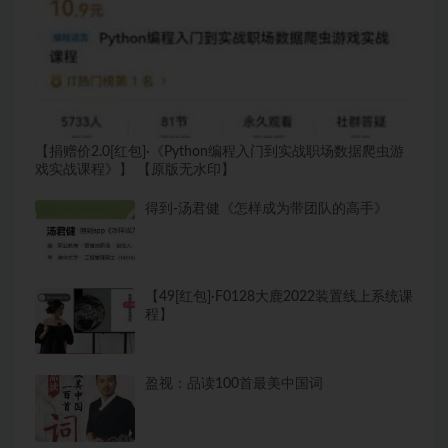
【捐赠价2.0[红包]·《Python编程入门到实战职场数据爬虫游
戏实战课程》】 【原版无水印】
得到-汤君健《怎样成为带团队的高手》
【49[红包]·F0128大鹿2022装置线上系统课
程】
盈视：品读100首最美中国词