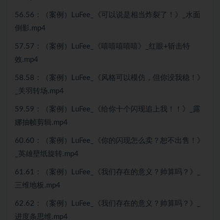
56.56：（案例）LuFee_《可以说是相当炸裂了！》_水面
倒影.mp4
57.57：（案例）LuFee_《嘻嘻嘻嘻嘻》_红眼+斩击特
效.mp4
58.58：（案例）LuFee_《风格可以模仿，但你没我稳！》
_关羽转场.mp4
59.59：（案例）LuFee_《给你十个闪现追上我！！》_露
娜抽帧剪辑.mp4
60.60：（案例）LuFee_《你的闪现怎么卖？恕不出售！》
_英雄壁纸旋转.mp4
61.61：（案例）LuFee_《我们存在的意义？帅算吗？》_
三维地板.mp4
62.62：（案例）LuFee_《我们存在的意义？帅算吗？》_
进度条思维.mp4