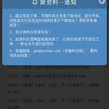
×
聚资料--通知
46.46：游戏博主常用“表达式”+知识点补充（工程打包和
自动保存）.mp4
1、建议登录下单，可随时再次查看下载地址。部分手机
浏览器支付后无法自动跳转显示下载地址！需联系客服
47.47：碎片插件_CC Pixel Polly.mp4
发送！
48.48：（赠送）昵称头像，个人主页设置技巧.mp4
2、部分资料仅登录可见！
3、如遇到百度网盘链接失效了，记得在链接下方提交工
49.49：（赠送）LuFee养号操作经验分享.mp4
单，一般会当天进行处理的。
50.50：（赠送）如何以一个中视频赚四位数.mp4
4、客服邮箱：gm@juziliao.com（非随时在线），看到
消息会回复！
51.51：（赠送）中视频要怎么做，粉丝才爱看呢.mp4
52.52：（赠送）LuFee是如何挑选剪辑音乐的.mp4
53.53：（赠送）LuFee的文案台词灵感来源.mp4
54.54：（案例）LuFee_《抬走，下一个是谁？》_火舞转
场.mp4
55.55：（案例）LuFee_《抬走，下一个是谁？》_守约转
场.mp4