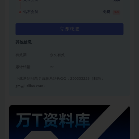
钻石会员
免费
推荐
立即获取
其他信息
有效期
永久有效
累计销量
23
下载遇到问题？请联系站长QQ：250303228（邮箱：
gm@juziliao.com）