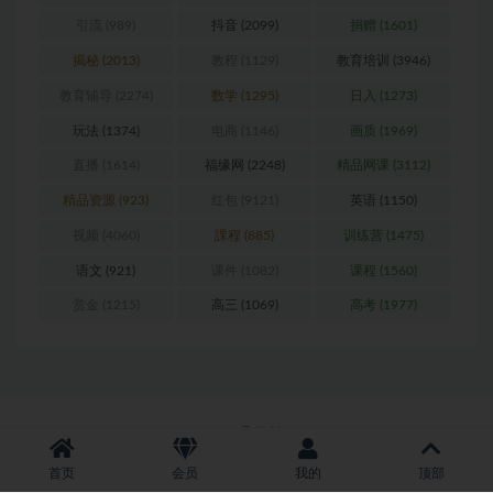
引流
(989)
抖音
(2099)
捐赠
(1601)
揭秘
(2013)
教程
(1129)
教育培训
(3946)
教育辅导
(2274)
数学
(1295)
日入
(1273)
玩法
(1374)
电商
(1146)
画质
(1969)
直播
(1614)
福缘网
(2248)
精品网课
(3112)
精品资源
(923)
红包
(9121)
英语
(1150)
视频
(4060)
課程
(885)
训练营
(1475)
语文
(921)
课件
(1082)
课程
(1560)
赏金
(1215)
高三
(1069)
高考
(1977)
Copyright © 2026
聚资料--juziliao.com
首页
会员
我的
顶部