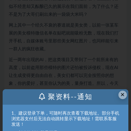
似不经意却又酝酿已久的展示在我们面前，为了什么？还
不是为了大哥们刷出来的一袋袋大米吗？
网上其中一个经久不衰的赛道就是美女类，以前一张某车
展的美女模特微信名单在贴吧就能吸粉无数，现在我们打
开手机，自媒体账号里那些美女网红图片，也同样能引来
一群人的疯狂收藏。
近一两年出现的AI，把这类项目又带到了一个前所未有的
高度，以前盗用那些模特的图片还怕被投诉侵权，现在AI
让生成变得更自由自在，美女们都可以完全按照你的想
象，你的爱好，甚至你认为的美，量身打造。所以，今天
我要和大家分享的并不是某一个项目，而是教会你如何利
×
聚资料--通知
用AI技术，生成美女图片，有图片就有流量，这些流量也
会在接下来很多平台，源源不断的给我们賺取收益。
1、建议登录下单，可随时再次查看下载地址。部分手机
浏览器支付后无法自动跳转显示下载地址！需联系客服
聚资料（juziliao.com）免责声明：
发送！
1. 本站所有资源来源于用户上传和网络，如有侵权请邮件联系站