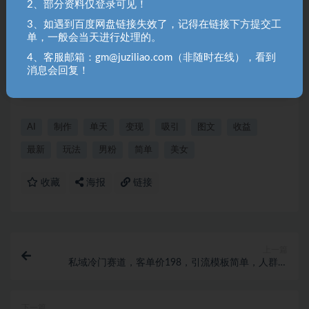
2、部分资料仅登录可见！
长！（gm@juziliao.com）
3、如遇到百度网盘链接失效了，记得在链接下方提交工
2. 分享目的仅供大家学习和交流，请不要用于商业用途！如需商
单，一般会当天进行处理的。
用请联系原作者购买正版！ 3.如有链接无法下载、失效或洽谈广
4、客服邮箱：gm@juziliao.com（非随时在线），看到
告，请联系站长QQ：250303228（邮箱：gm@juziliao.com）处
消息会回复！
理！
AI
制作
单天
变现
吸引
图文
收益
最新
玩法
男粉
简单
美女
收藏
海报
链接
上一篇
私域冷门赛道，客单价198，引流模板简单，人群精
准，转化45%，单人一天大概收益1k
下一篇