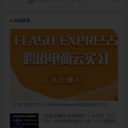
网赚项目
2 月前
9.2K
47
站长推荐
【79[红包]·S1119入行&Flash-Express 跨境电商云实习】
【拼多多搬砖+快递回收】一台手机，日入
500+，多号矩阵收益无上限，小白宝妈都
可操作