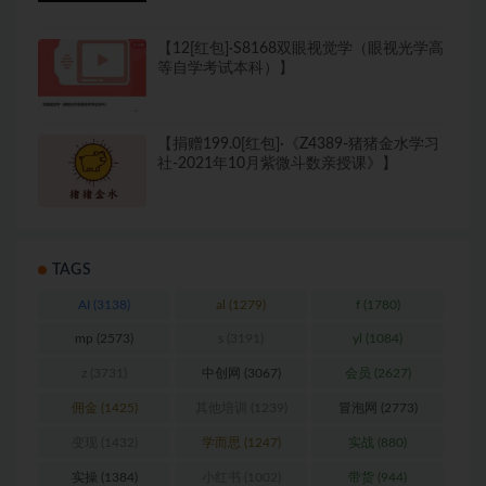
【12[红包]·S8168双眼视觉学（眼视光学高
等自学考试本科）】
【捐赠199.0[红包]·《Z4389-猪猪金水学习
社-2021年10月紫微斗数亲授课》】
TAGS
AI
(3138)
al
(1279)
f
(1780)
mp
(2573)
s
(3191)
yl
(1084)
z
(3731)
中创网
(3067)
会员
(2627)
佣金
(1425)
其他培训
(1239)
冒泡网
(2773)
变现
(1432)
学而思
(1247)
实战
(880)
实操
(1384)
小红书
(1002)
带货
(944)