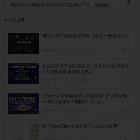
淘宝天猫盈利突破特训营25年12月线下课，系统性的深
度剖析电商企业经营之道，打造电商标准化运营体系
相关文章
绯红天尊AI漫剧教程2026【画质一般有课件】
AIGC课程
4 天前
4.9K
44
AI自媒体高阶系统实战课｜文案仿写·私有知识
库&智能体搭建·剧情短视…
投资理财
4 天前
2.8K
39
2026年AI财道陪跑营｜心性筑基+IP心智修炼
+AI商业落地全周期陪伴，打造…
投资理财
4 天前
3.5K
43
基于OpenClaw快速构建个人AI智能助手