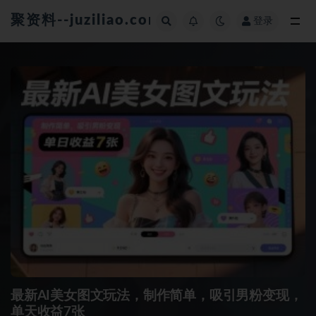
聚资料--juziliao.com--全网资料整合平台
登录
全部
最新AI美女图文玩法，制作简单，吸引男粉变现，
单天收益7张