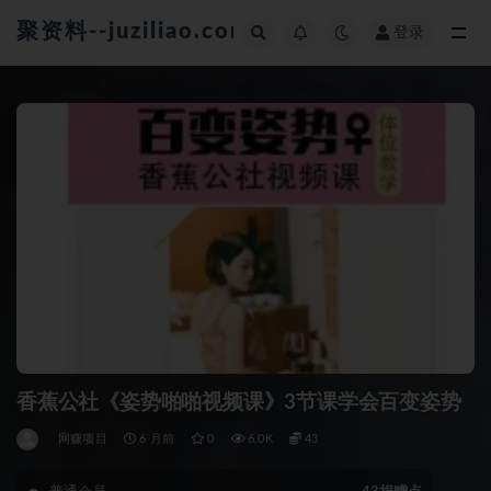
聚资料--juziliao.com--全网资料整合平台
登录
全部
香蕉公社《姿势啪啪视频课》3节课学会百变姿势
网赚项目
6 月前
0
6.0K
43