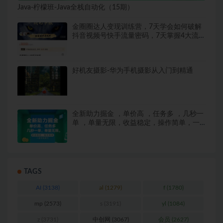
Java-柠檬班-Java全栈自动化（15期）
金圈圈达人变现训练营，​7天学会如何破解
抖音视频号快手流量密码，7天掌握4大流量
变现技巧
好机友摄影-华为手机摄影从入门到精通
全新助力掘金 ，单价高 ，任务多 ，几秒一
单 ，单量无限，收益稳定，操作简单，一
部手机即可【揭秘】
TAGS
AI
(3138)
al
(1279)
f
(1780)
mp
(2573)
s
(3191)
yl
(1084)
z
(3731)
中创网
(3067)
会员
(2627)