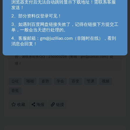
浏览器支付后无法自动跳转显示下载地址！需联系客服
第二节：后入位及其变体讲解.mp4
发送！
2、部分资料仅登录可见！
聚资料（juziliao.com）免责声明：
3、如遇到百度网盘链接失效了，记得在链接下方提交工
1. 本站所有资源来源于用户上传和网络，如有侵权请邮件联系站
单，一般会当天进行处理的。
长！（gm@juziliao.com）
4、客服邮箱：gm@juziliao.com（非随时在线），看到
2. 分享目的仅供大家学习和交流，请不要用于商业用途！如需商
消息会回复！
用请联系原作者购买正版！ 3.如有链接无法下载、失效或洽谈广
告，请联系站长QQ：250303228（邮箱：gm@juziliao.com）处
理！
公社
啪啪
姿势
学会
百变
节课
视频
香蕉
收藏
海报
链接