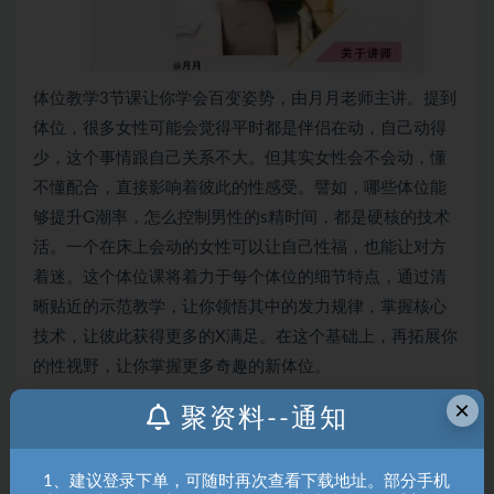
体位教学3节课让你学会百变姿势，由月月老师主讲。提到
体位，很多女性可能会觉得平时都是伴侣在动，自己动得
少，这个事情跟自己关系不大。但其实女性会不会动，懂
不懂配合，直接影响着彼此的性感受。譬如，哪些体位能
够提升G潮率，怎么控制男性的s精时间，都是硬核的技术
活。一个在床上会动的女性可以让自己性福，也能让对方
着迷。这个体位课将着力于每个体位的细节特点，通过清
晰贴近的示范教学，让你领悟其中的发力规律，掌握核心
技术，让彼此获得更多的X满足。在这个基础上，再拓展你
的性视野，让你掌握更多奇趣的新体位。
×
课程目录
聚资料--通知
第一节：男上位及变体讲解.mp4
第三节：女上位及变体讲解.mp4
1、建议登录下单，可随时再次查看下载地址。部分手机