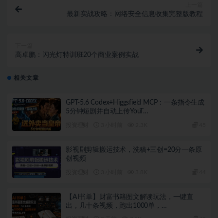
上一篇
最新实战攻略：网络安全信息收集完整版教程
下一篇
高卓鹏：闪光灯特训班20个商业案例实战
相关文章
GPT-5.6 Codex+Higgsfield MCP：一条指令生成
5分钟短剧并自动上传YouT…
投资理财
3 小时前
2.3K
45
影视剧剪辑搬运技术，洗稿+三创=20分一条原
创视频
投资理财
3 小时前
3.8K
44
【AI书单】财富书籍图文解读玩法，一键直
出，几十条视频，跑出1000单，…