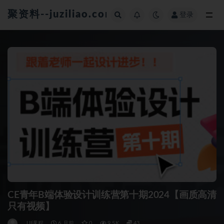
聚资料--juziliao.com--全网资料整合平台
登录
全部
CE青年B端体验设计训练营第十期2024【画质高清
只有视频】
UI课程
6 月前
0
9.5K
43