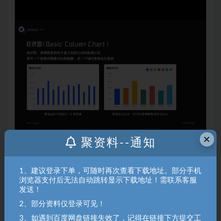
×
聚资料--通知
1、建议登录下单，可随时再次查看下载地址。部分手机
浏览器支付后无法自动跳转显示下载地址！需联系客服
聚资料（juziliao.com）免责声明：
发送！
1. 本站所有资源来源于用户上传和网络，如有侵权请邮件联系站
2、部分资料仅登录可见！
长！（gm@juziliao.com）
3、如遇到百度网盘链接失效了，记得在链接下方提交工