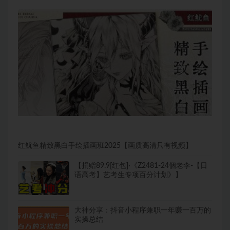
红鱿鱼精致黑白手绘插画班2025【画质高清只有视频】
【捐赠89.9[红包]·《Z2481-24個老李-【日
语高考】艺考生专项百分计划》】
大神分享：抖音小程序兼职一年赚一百万的
实操总结