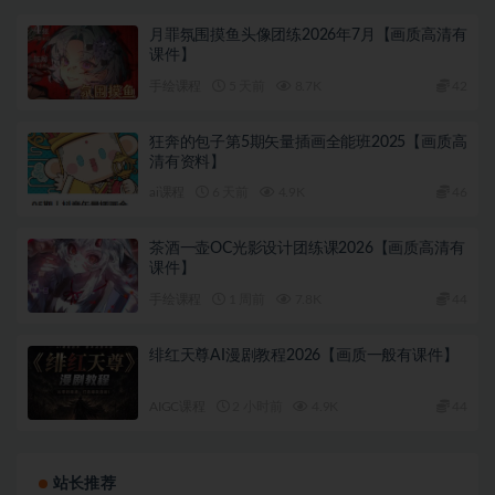
月罪氛围摸鱼头像团练2026年7月【画质高清有
课件】
手绘课程
5 天前
8.7K
42
狂奔的包子第5期矢量插画全能班2025【画质高
清有资料】
ai课程
6 天前
4.9K
46
茶酒一壶OC光影设计团练课2026【画质高清有
课件】
手绘课程
1 周前
7.8K
44
绯红天尊AI漫剧教程2026【画质一般有课件】
AIGC课程
2 小时前
4.9K
44
站长推荐