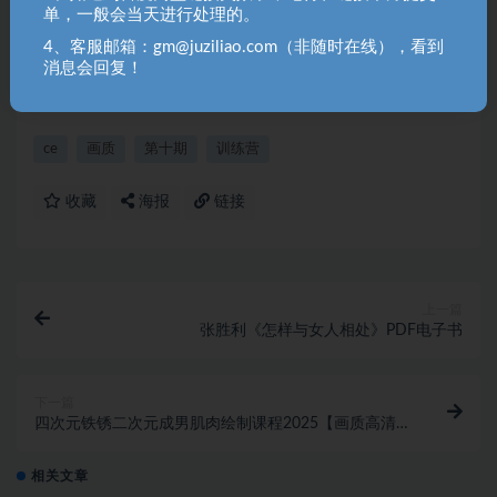
2. 分享目的仅供大家学习和交流，请不要用于商业用途！如需商
单，一般会当天进行处理的。
用请联系原作者购买正版！ 3.如有链接无法下载、失效或洽谈广
4、客服邮箱：gm@juziliao.com（非随时在线），看到
告，请联系站长QQ：250303228（邮箱：gm@juziliao.com）处
消息会回复！
理！
ce
画质
第十期
训练营
收藏
海报
链接
上一篇
张胜利《怎样与女人相处》PDF电子书
下一篇
四次元铁锈二次元成男肌肉绘制课程2025【画质高清有
课件】
相关文章