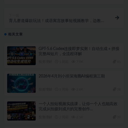
游戏，每天轻松日入1k【揭秘】
下一篇
育儿赛道爆款玩法！成语寓言故事短视频教学，边教娃
边涨粉带货，宝妈轻松变现！
相关文章
GPT-5.6 Codex连接即梦实测！自动生成＋拼接
完整AI短片，全流程详解
投资理财
1 周前
7.9K
41
2026年4月刘小排深海圈AI编程第三期
投资理财
1 周前
2.8K
38
一个人拍短视频实战课，让你一个人也能高效
完成从拍摄到成片的完整创作…
投资理财
2 周前
3.5K
39