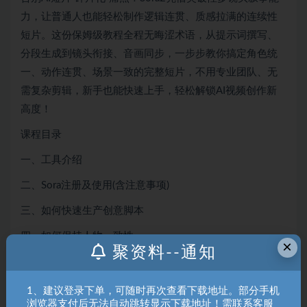
力，让普通人也能轻松制作逻辑连贯、质感拉满的连续性
短片。这份保姆级教程全程无晦涩术语，从提示词撰写、
分段生成到镜头衔接、音画同步，一步步教你搞定角色统
一、动作连贯、场景一致的完整短片，不用专业团队、无
需复杂剪辑，新手也能快速上手，轻松解锁AI视频创作新
高度！
课程目录
一、工具介绍
二、Sora注册及使用(含注意事项)
三、如何快速生产创意脚本
四、如何保持人物一致性
×
聚资料--通知
五、如何保持音色一致性
六、如何提升视频清晰度及剪辑技巧
1、建议登录下单，可随时再次查看下载地址。部分手机
浏览器支付后无法自动跳转显示下载地址！需联系客服