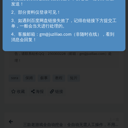
七、写在最后
发送！
2、部分资料仅登录可见！
聚资料（juziliao.com）免责声明：
3、如遇到百度网盘链接失效了，记得在链接下方提交工
1. 本站所有资源来源于用户上传和网络，如有侵权请邮件联系站
单，一般会当天进行处理的。
长！（gm@juziliao.com）
4、客服邮箱：gm@juziliao.com（非随时在线），看到
消息会回复！
2. 分享目的仅供大家学习和交流，请不要用于商业用途！如需商
用请联系原作者购买正版！ 3.如有链接无法下载、失效或洽谈广
告，请联系站长QQ：250303228（邮箱：gm@juziliao.com）处
理！
sora
保姆
叙事
教程
短片
收藏
海报
链接
上一篇
三款老游戏全自动挖金：全自动无需人工操作，不用懂