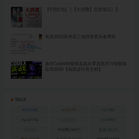
【9.9[红包]·《【大消费】定投笔记》】
有道2022高考高三地理李荟乐春季班
迪哥Codex智能体实战从零系统学习智能体
应用2026【画质还行有文档】
TAGS
AI
(3138)
al
(1279)
f
(1780)
mp
(2573)
s
(3191)
yl
(1084)
z
(3731)
中创网
(3067)
会员
(2627)