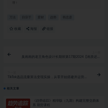
理！
万法
归宗于
爱财
趋势
韩忠彦
收藏
海报
链接
上一篇
臭画画的老王角色设计长期班第17期2024【画质还行
只有视频】
下一篇
TikTok选品流量算法变现实操，从零开始搭建并运营
TikTok账号与店铺
相关文章
《趋势追踪》精华版（九期）构建完整交易体
系 期货课程