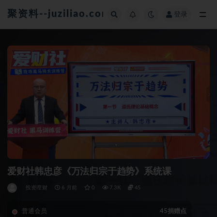
聚资料--juziliao.com--全网资料整合平台
登录
全部
爱财社韩忠彦《万法归宗于趋势》系统课
投资理财
6 月前
0
7.3K
45
普通会员
45捐赠点