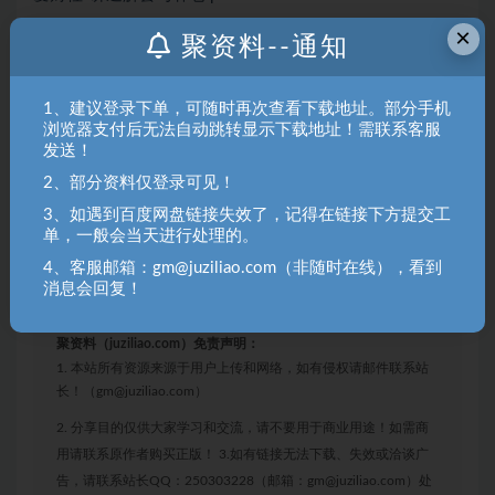
×
爱财社-精准抄底与止损.pdf
聚资料--通知
爱财社-看透k线.pdf
1、建议登录下单，可随时再次查看下载地址。部分手机
指标
浏览器支付后无法自动跳转显示下载地址！需联系客服
发送！
爱财社 波段擒龙(2).tn6
2、部分资料仅登录可见！
仙人涨停板.tn6
3、如遇到百度网盘链接失效了，记得在链接下方提交工
单，一般会当天进行处理的。
主力擒龙.txt
4、客服邮箱：gm@juziliao.com（非随时在线），看到
主力擒龙指标安装教程.mp4
消息会回复！
聚资料（juziliao.com）免责声明：
1. 本站所有资源来源于用户上传和网络，如有侵权请邮件联系站
长！（gm@juziliao.com）
2. 分享目的仅供大家学习和交流，请不要用于商业用途！如需商
用请联系原作者购买正版！ 3.如有链接无法下载、失效或洽谈广
告，请联系站长QQ：250303228（邮箱：gm@juziliao.com）处