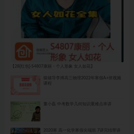
【28[红包]·S4807康丽・个人形象 女人如花】
猿辅导李搏高三物理2022年寒假A+班视频
课程
董小磊 中考数学几何知识重难点串讲
2020寒 高一化学寒假尖端班 7讲完结带讲