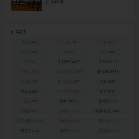
义 冯琳琳
TAGS
AI
(3138)
al
(1279)
f
(1780)
mp
(2573)
s
(3191)
yl
(1084)
z
(3731)
中创网
(3067)
会员
(2627)
佣金
(1425)
其他培训
(1239)
冒泡网
(2773)
变现
(1432)
学而思
(1247)
实战
(880)
实操
(1384)
小红书
(1002)
带货
(944)
引流
(989)
抖音
(2099)
捐赠
(1601)
揭秘
(2013)
教程
(1129)
教育培训
(3946)
教育辅导
(2274)
数学
(1295)
日入
(1273)
玩法
(1374)
电商
(1146)
画质
(1968)