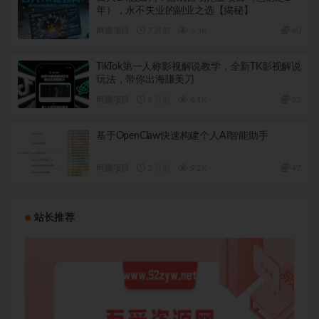
年），永不失业的副业之选【揭秘】
网赚项目
7 月前
6.3K
40
TikTok第一人称影视解说教学，全新TK影视解说
玩法，带你出海賺美刀
网赚项目
8 月前
6.1K
35
基于OpenClaw快速构建个人AI智能助手
网赚项目
2 月前
9.2K
47
站长推荐