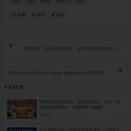
稳如
老牌
老狗
賺美刀
问卷
收藏
海报
链接
上一篇
付费文章：逆天改命的关键，在于学会如何做自己人生
的编剧
下一篇
2026豆包指令85+提示词合集:解锁AI创作的无限可能
相关文章
老牌CSGO游戏挂G，稳定5年以上，小白一部
手机单日賺3张+，无需电脑【揭秘】
网赚项目
5 月前
5.4K
40
日入1K稳如狗！游戏自动挖金项目（已稳定2