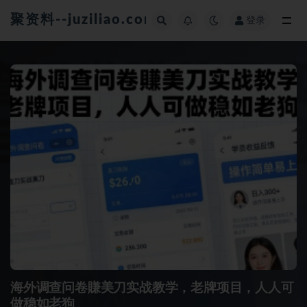
聚资料--juziliao.com--全网资料整合平台
登录
全部
海外调查问卷賺美刀实战教学，老牌项目，人人可
做稳如老狗