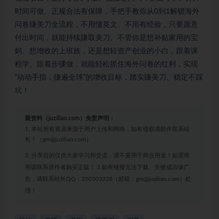
时间可做、正规合法有保障，手把手教你从0到1解锁海外
问卷賺美刀全流程，不用懂英文、不用有经验，只要愿意
付出时间，就能持续賺取美刀。不管你是想补贴家用的宝
妈、想增收的上班族，还是想轻资产创业的小白，跟着课
程学、跟着步骤做，就能轻松抓住海外问卷的红利，实现
“动动手指，賺遍全球”的增收目标，踏实賺美刀、稳定不踩
坑！
聚资料（juziliao.com）免责声明：
1. 本站所有资源来源于用户上传和网络，如有侵权请邮件联系站
长！（gm@juziliao.com）
2. 分享目的仅供大家学习和交流，请不要用于商业用途！如需商
用请联系原作者购买正版！ 3.如有链接无法下载、失效或洽谈广
告，请联系站长QQ：250303228（邮箱：gm@juziliao.com）处
理！