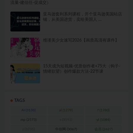
流量-建信任-促成交）
亚马逊套利系列课程，开个亚马逊美国站店
铺，从美国进货，卖给美国人 …
维谨美少女速写2026【画质高清有课件】
15天成为短视频-优质创作者+75大（钩子-
情绪欲望）创作爆款方法-22节课
TAGS
AI
(3138)
al
(1279)
f
(1780)
mp
(2573)
s
(3191)
yl
(1084)
z
(3731)
中创网
(3067)
会员
(2627)