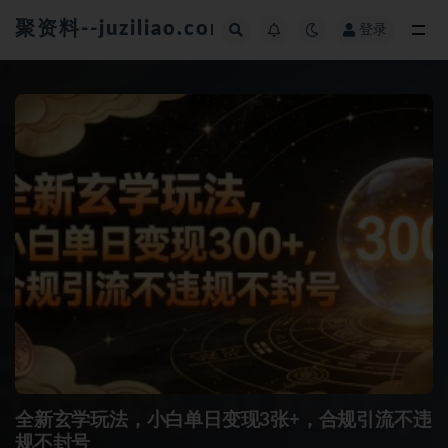
聚资料--juziliao.com--全网资料整合平台
登录
全部
全新玄学玩法，小白单日变现3张+，合规引流不违
规不封号