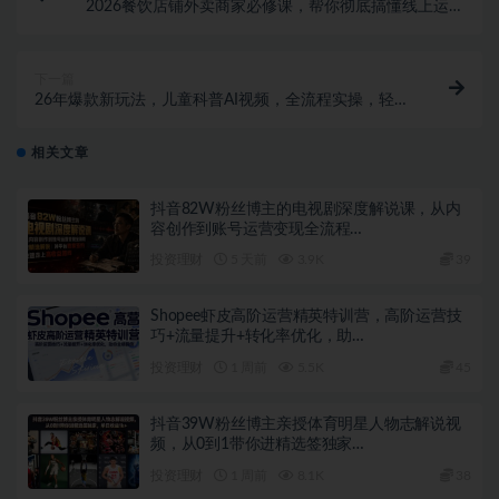
2026餐饮店铺外卖商家必修课，帮你彻底搞懂线上运营
的门道，实实在在把单量做起来
下一篇
26年爆款新玩法，儿童科普AI视频，全流程实操，轻松
做爆款内容，小白直接上手，附详细玩法教程
相关文章
抖音82W粉丝博主的电视剧深度解说课，从内
容创作到账号运营变现全流程…
投资理财
5 天前
3.9K
39
Shopee虾皮高阶运营精英特训营，高阶运营技
巧+流量提升+转化率优化，助…
投资理财
1 周前
5.5K
45
抖音39W粉丝博主亲授体育明星人物志解说视
频，从0到1带你进精选签独家…
投资理财
1 周前
8.1K
38