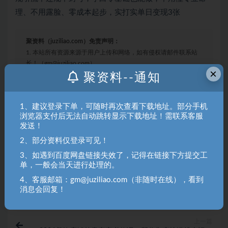
理、不用露脸、零成本起步，实打实单日变现3张
聚资料（juziliao.com）免责声明：
1. 本站所有资源来源于用户上传和网络，如有侵权请邮件联系站
长！（gm@juziliao.com）
×
聚资料--通知
2. 分享目的仅供大家学习和交流，请不要用于商业用途！如需商
用请联系原作者购买正版！ 3.如有链接无法下载、失效或洽谈广
告，请联系站长QQ：250303228（邮箱：gm@juziliao.com）处
1、建议登录下单，可随时再次查看下载地址。部分手机
浏览器支付后无法自动跳转显示下载地址！需联系客服
理！
发送！
2、部分资料仅登录可见！
变现
封号
引流
玄学
玩法
3、如遇到百度网盘链接失效了，记得在链接下方提交工
单，一般会当天进行处理的。
收藏
海报
链接
4、客服邮箱：gm@juziliao.com（非随时在线），看到
消息会回复！
上一篇