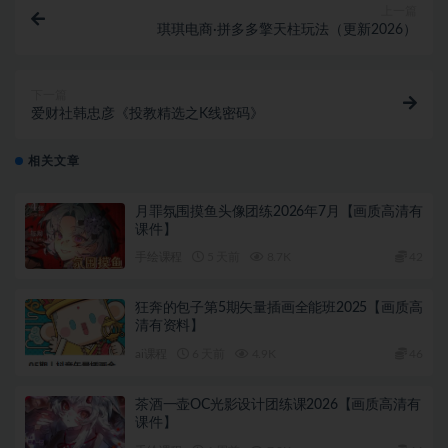
上一篇
琪琪电商·拼多多擎天柱玩法（更新2026）
下一篇
爱财社韩忠彦《投教精选之K线密码》
相关文章
月罪氛围摸鱼头像团练2026年7月【画质高清有
课件】
手绘课程
5 天前
8.7K
42
狂奔的包子第5期矢量插画全能班2025【画质高
清有资料】
ai课程
6 天前
4.9K
46
茶酒一壶OC光影设计团练课2026【画质高清有
课件】