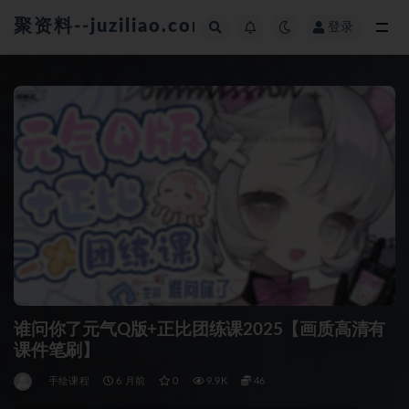
聚资料--juziliao.com--全网资料整合平台
登录
全部
谁问你了元气Q版+正比团练课2025【画质高清有
课件笔刷】
手绘课程
6 月前
0
9.9K
46