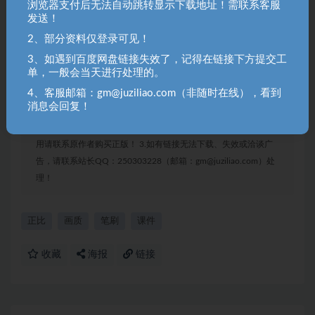
浏览器支付后无法自动跳转显示下载地址！需联系客服
发送！
2、部分资料仅登录可见！
3、如遇到百度网盘链接失效了，记得在链接下方提交工
单，一般会当天进行处理的。
聚资料（juziliao.com）免责声明：
1. 本站所有资源来源于用户上传和网络，如有侵权请邮件联系站
4、客服邮箱：gm@juziliao.com（非随时在线），看到
长！（gm@juziliao.com）
消息会回复！
2. 分享目的仅供大家学习和交流，请不要用于商业用途！如需商
用请联系原作者购买正版！ 3.如有链接无法下载、失效或洽谈广
告，请联系站长QQ：250303228（邮箱：gm@juziliao.com）处
理！
正比
画质
笔刷
课件
收藏
海报
链接