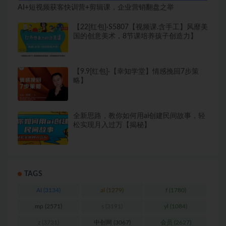
AI+短视频获客快训营+剪辑课，企业营销翻盘之举
【22[红包]·S5807【视频课.含手工】风靡美
国的创意美术，8节课培养孩子创造力】
【9.9[红包]·【幸知学堂】情感挽回7步策
略】
全新思路，教你如何用ai创建民间故事，轻
松实现月入过万【揭秘】
TAGS
AI
(3134)
al
(1279)
f
(1780)
mp
(2571)
s
(3191)
yl
(1084)
z
(3731)
中创网
(3067)
会员
(2627)