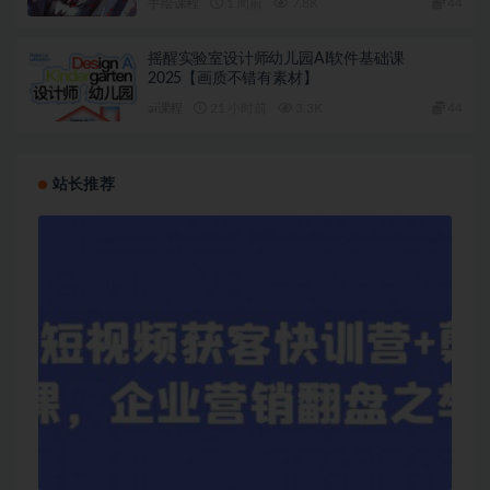
手绘课程
1 周前
7.8K
44
摇醒实验室设计师幼儿园AI软件基础课
2025【画质不错有素材】
ai课程
21 小时前
3.3K
44
站长推荐