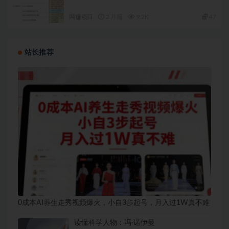
基于OpenClaw快速构建个人AI智能助手
网赚项目
2 月前
9.2K
47
站长推荐
0成本AI养生走秀视频爆火，小自3步起号，月入过1W真不难