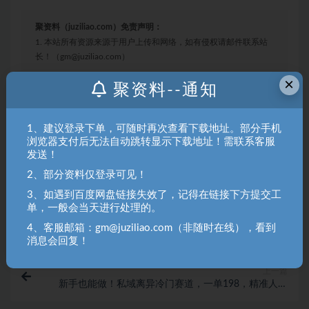
聚资料（juziliao.com）免责声明：
1. 本站所有资源来源于用户上传和网络，如有侵权请邮件联系站
长！（gm@juziliao.com）
×
聚资料--通知
2. 分享目的仅供大家学习和交流，请不要用于商业用途！如需商
用请联系原作者购买正版！ 3.如有链接无法下载、失效或洽谈广
告，请联系站长QQ：250303228（邮箱：gm@juziliao.com）处
1、建议登录下单，可随时再次查看下载地址。部分手机
理！
浏览器支付后无法自动跳转显示下载地址！需联系客服
发送！
2、部分资料仅登录可见！
动画
古诗
条条
爆款
玩法
3、如遇到百度网盘链接失效了，记得在链接下方提交工
单，一般会当天进行处理的。
收藏
海报
链接
4、客服邮箱：gm@juziliao.com（非随时在线），看到
消息会回复！
上一篇
新手也能做！私域离异冷门赛道，一单198，精准人群
日入1k+