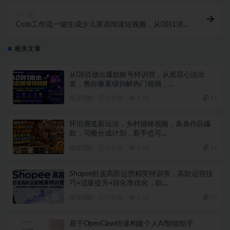
下一篇
Coze工作流一键生成少儿英语阅读短视频，从0到1演示
搭建过程，实操教学，小白也可以学会，搭建自己的AI
智能体
相关文章
从0到1做出爆款账号特训营，从底层心法出
发，教你像素级拆解热门视频，…
投资理财
4 天前
6.7K
41
怀旧赛道新玩法，乡村猫咪视频，条条作品爆
款，可撸分成计划，新手也可…
投资理财
4 天前
6.2K
44
Shopee虾皮高阶运营精英特训营，高阶运营技
巧+流量提升+转化率优化，助…
投资理财
7 天前
5.5K
45