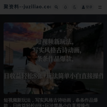
聚资料--juziliao.com--全网资料整合平台
登录
全部
短视频新玩法，写实风格古诗动画，条条作品爆
款，日收益轻松8张+玩法简单小白直接操作