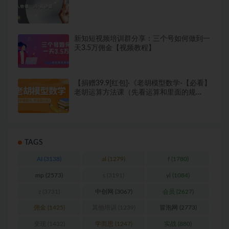
读懂科学人物：冯·诺伊曼
新知短视频培训群分享：三个号如何做到一
天3.5万佣金【视频教程】
【捐赠39.9[红包]·《老胡模型数学-【必看】
老胡运算方法课（先看运算和里面的规
划）》】 【原版无水印】
TAGS
AI
(3138)
al
(1279)
f
(1780)
mp
(2573)
s
(3191)
yl
(1084)
z
(3731)
中创网
(3067)
会员
(2627)
佣金
(1425)
其他培训
(1239)
冒泡网
(2773)