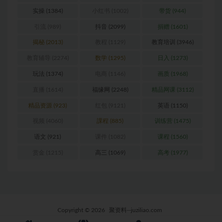
变现
(1432)
学而思
(1247)
实战
(880)
实操
(1384)
小红书
(1002)
带货
(944)
引流
(989)
抖音
(2099)
捐赠
(1601)
揭秘
(2013)
教程
(1129)
教育培训
(3946)
教育辅导
(2274)
数学
(1295)
日入
(1273)
玩法
(1374)
电商
(1146)
画质
(1968)
直播
(1614)
福缘网
(2248)
精品网课
(3112)
精品资源
(923)
红包
(9121)
英语
(1150)
视频
(4060)
課程
(885)
训练营
(1475)
语文
(921)
课件
(1082)
课程
(1560)
赏金
(1215)
高三
(1069)
高考
(1977)
Copyright © 2026
聚资料--juziliao.com