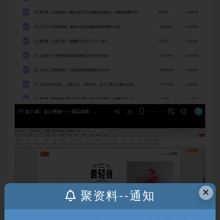
×
聚资料--通知