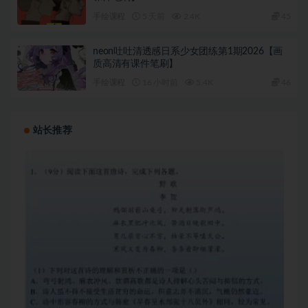
手绘课程
5 天前
2.4K
45
neon吐吐清透感日系少女团练第1期2026【画
质高清有课件笔刷】
手绘课程
16 小时前
5.4K
46
站长推荐