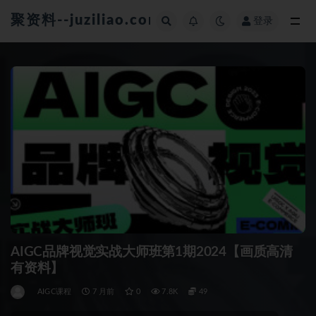
聚资料--juziliao.com--全网资料整合平台
登录
全部
AIGC品牌视觉实战大师班第1期2024【画质高清
有资料】
AIGC课程
7 月前
0
7.8K
49