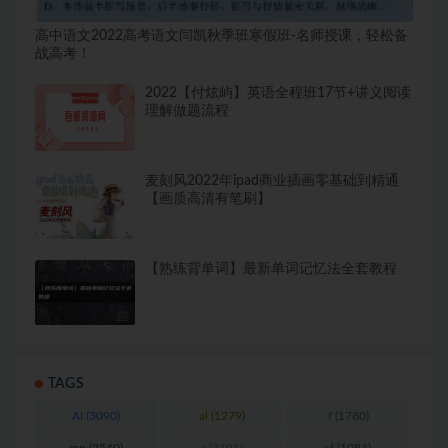
高中语文2022高考语文闫凯秋季班寒假班-名师授课，轻松备
战高考！
2022【付炫屿】英语全程班17节+讲义阅读
理解做题流程
麦刻风2022年ipad商业插画零基础到精通
【画质高清有笔刷】
【熟练背单词】最新单词记忆法全套教程
TAGS
AI
(3090)
al
(1279)
f
(1780)
mp
(2540)
s
(3191)
yl
(1084)