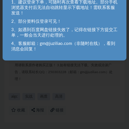
1、建议登录下单，可随时再次查看下载地址。部分手机
浏览器支付后无法自动跳转显示下载地址！需联系客服
发送！
2、部分资料仅登录可见！
3、如遇到百度网盘链接失效了，记得在链接下方提交工
单，一般会当天进行处理的。
聚资料（juziliao.com）免责声明：
1. 本站所有资源来源于用户上传和网络，如有侵权请邮件联系站
4、客服邮箱：gm@juziliao.com（非随时在线），看到
长！（gm@juziliao.com）
消息会回复！
2. 分享目的仅供大家学习和交流，请不要用于商业用途！如需商
用请联系原作者购买正版！ 3.如有链接无法下载、失效或洽谈广
告，请联系站长QQ：250303228（邮箱：gm@juziliao.com）处
理！
aigc
实战
画质
高清
收藏
海报
链接