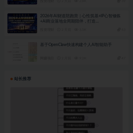
投资理财
2 天前
2.8K
39
2026年AI财道陪跑营｜心性筑基+IP心智修炼
+AI商业落地全周期陪伴，打造…
投资理财
2 天前
3.5K
43
基于OpenClaw快速构建个人AI智能助手
网赚项目
2 月前
9.2K
47
站长推荐