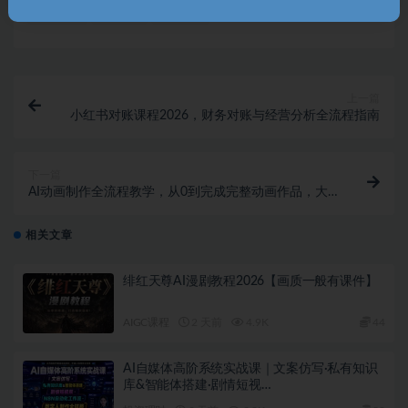
收藏
海报
链接
上一篇
小红书对账课程2026，财务对账与经营分析全流程指南
下一篇
AI动画制作全流程教学，从0到完成完整动画作品，大
量的商单让你轻松变现，小白也能上手月入2W+
相关文章
绯红天尊AI漫剧教程2026【画质一般有课件】
AIGC课程
2 天前
4.9K
44
AI自媒体高阶系统实战课｜文案仿写·私有知识
库&智能体搭建·剧情短视…