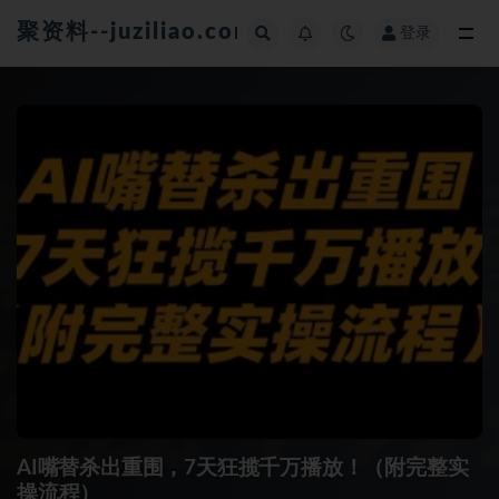
聚资料--juziliao.com--全网资料整合平台
登录
全部
AI嘴替杀出重围，7天狂揽千万播放！（附完整实
操流程）