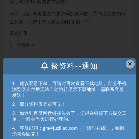
话，就能轻松收获百万点赞。
今天，我们就将这套流量密码拆解到底，并附上完整的AI
工具链，手把手带大家从0到1复刻一个。
课程目录：
1、视频教学
×
聚资料（juziliao.com）免责声明：
聚资料--通知
1. 本站所有资源来源于用户上传和网络，如有侵权请邮件联系站
长！（gm@juziliao.com）
1、建议登录下单，可随时再次查看下载地址。部分手机
2. 分享目的仅供大家学习和交流，请不要用于商业用途！如需商
浏览器支付后无法自动跳转显示下载地址！需联系客服
用请联系原作者购买正版！ 3.如有链接无法下载、失效或洽谈广
发送！
告，请联系站长QQ：250303228（邮箱：gm@juziliao.com）处
2、部分资料仅登录可见！
理！
3、如遇到百度网盘链接失效了，记得在链接下方提交工
单，一般会当天进行处理的。
AI
嘴替
天狂
实操
杀出重围
4、客服邮箱：gm@juziliao.com（非随时在线），看到
消息会回复！