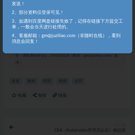
20、年卡最新大促打标两个解决方案12.8
发送！
2、部分资料仅登录可见！
聚资料（juziliao.com）免责声明：
3、如遇到百度网盘链接失效了，记得在链接下方提交工
1. 本站所有资源来源于用户上传和网络，如有侵权请邮件联系站
单，一般会当天进行处理的。
长！（gm@juziliao.com）
4、客服邮箱：gm@juziliao.com（非随时在线），看到
2. 分享目的仅供大家学习和交流，请不要用于商业用途！如需商
消息会回复！
用请联系原作者购买正版！ 3.如有链接无法下载、失效或洽谈广
告，请联系站长QQ：250303228（邮箱：gm@juziliao.com）处
理！
多多
教程
琪琪
电商
运营
收藏
海报
链接
上一篇
CKA（Kubernetes管理员认证）精品班