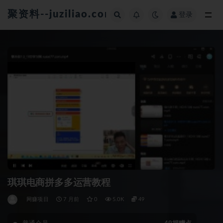
聚资料--juziliao.com--全网资料整合平台
登录
全部
琪琪电商拼多多运营教程
网赚项目
7 月前
0
5.0K
49