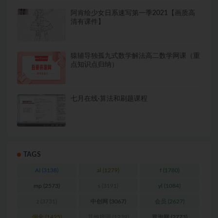
阿肯绘少女日系速写第一季2021【画质高
清有课件】
猿辅导独孤九式数学解法高二数学网课（重
点知识点归纳）
七月在线·算法和刷题课程
TAGS
AI
(3138)
al
(1279)
f
(1780)
mp
(2573)
s
(3191)
yl
(1084)
z
(3731)
中创网
(3067)
会员
(2627)
佣金
(1425)
其他培训
(1239)
冒泡网
(2773)