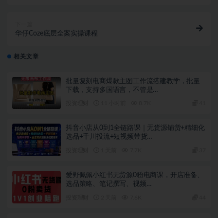
下一篇
华仔Coze底层全案实操课程
相关文章
批量复刻电商爆款主图工作流搭建教学，批量
下载，支持多国语言，不管是…
投资理财
11 小时前
8.7K
41
抖音小店从0到1全链路课｜无货源铺货+精细化
选品+千川投流+短视频带货…
投资理财
1 天前
7.7K
37
爱野佩佩小红书无货源0粉电商课，开店准备、
选品策略、笔记撰写、视频…
投资理财
2 天前
7.6K
44