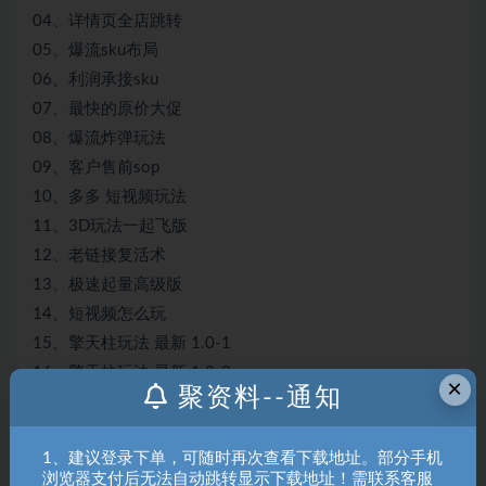
04、详情页全店跳转
05、爆流sku布局
06、利润承接sku
07、最快的原价大促
08、爆流炸弹玩法
09、客户售前sop
10、多多 短视频玩法
11、3D玩法一起飞版
12、老链接复活术
13、极速起量高级版
14、短视频怎么玩
15、擎天柱玩法 最新 1.0-1
16、擎天柱玩法 最新 1.0-2
×
聚资料--通知
17、擎天柱1.5
18、限时限量购+全站营销领取资源位打标问题12.2
1、建议登录下单，可随时再次查看下载地址。部分手机
19、最新大促不打标讲解12.4
浏览器支付后无法自动跳转显示下载地址！需联系客服