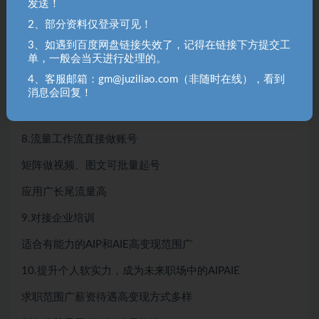
发送！
6.定制智能体工作流变现
2、部分资料仅登录可见！
目前政企服需要大量定制型智能体
3、如遇到百度网盘链接失效了，记得在链接下方提交工
单，一般会当天进行处理的。
变现蛋糕最大的市场
4、客服邮箱：gm@juziliao.com（非随时在线），看到
7.接商业广告变现
消息会回复！
吃流量的红利，变现范围广
8.流量工作流直接做账号
矩阵做视频、图文可批量起号
应用广长尾流量高
9.对接企业培训
适合有能力的AIP和AIE高变现范围广
10.提升个人软实力，成为未来职场中的AIPAIE
求职范围广薪资待遇高变现方式多样