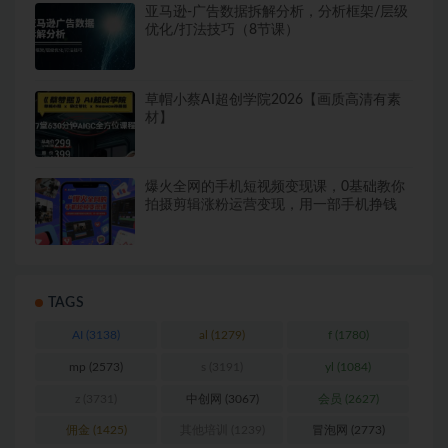
亚马逊-广告数据拆解分析，分析框架/层级
优化/打法技巧（8节课）
草帽小蔡AI超创学院2026【画质高清有素
材】
爆火全网的手机短视频变现课，0基础教你
拍摄剪辑涨粉运营变现，用一部手机挣钱
TAGS
AI
(3138)
al
(1279)
f
(1780)
mp
(2573)
s
(3191)
yl
(1084)
z
(3731)
中创网
(3067)
会员
(2627)
佣金
(1425)
其他培训
(1239)
冒泡网
(2773)