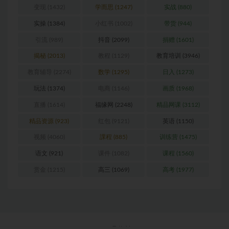
变现
(1432)
学而思
(1247)
实战
(880)
实操
(1384)
小红书
(1002)
带货
(944)
引流
(989)
抖音
(2099)
捐赠
(1601)
揭秘
(2013)
教程
(1129)
教育培训
(3946)
教育辅导
(2274)
数学
(1295)
日入
(1273)
玩法
(1374)
电商
(1146)
画质
(1968)
直播
(1614)
福缘网
(2248)
精品网课
(3112)
精品资源
(923)
红包
(9121)
英语
(1150)
视频
(4060)
課程
(885)
训练营
(1475)
语文
(921)
课件
(1082)
课程
(1560)
赏金
(1215)
高三
(1069)
高考
(1977)
Copyright © 2026
聚资料--juziliao.com