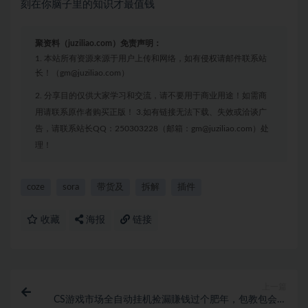
刻在你脑子里的知识才最值钱
聚资料（juziliao.com）免责声明：
1. 本站所有资源来源于用户上传和网络，如有侵权请邮件联系站
长！（gm@juziliao.com）
2. 分享目的仅供大家学习和交流，请不要用于商业用途！如需商
用请联系原作者购买正版！ 3.如有链接无法下载、失效或洽谈广
告，请联系站长QQ：250303228（邮箱：gm@juziliao.com）处
理！
coze
sora
带货及
拆解
插件
收藏
海报
链接
上一篇
CS游戏市场全自动挂机捡漏賺钱过个肥年，包教包会，