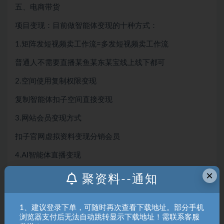
五、电商带货
项目变现：目前做智能体变现的十种方式：
1.矩阵发短视频卖工作流=多发短视频卖工作流
普通人不需要直播某鱼某东某宝线上线下都可
2.空间使用复制权限变现
复制智能体扣子空间直接变现
3.网站会员变现方式
扣子官网虚拟资料变现分销会员
4.AI智能体直播变现
×
展现方式简单易上手抖音热门赛道
聚资料--通知
5.课程教程收徒变现方式
1、建议登录下单，可随时再次查看下载地址。部分手机
可自己定价知识产权变现
浏览器支付后无法自动跳转显示下载地址！需联系客服