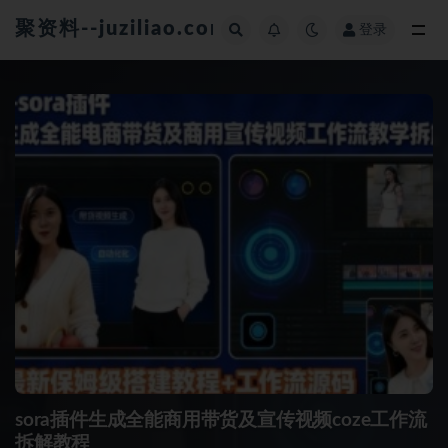
聚资料--juziliao.com--全网资料整合平台
登录
全部
sora插件生成全能商用带货及宣传视频coze工作流
拆解教程