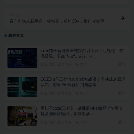
一部手机轻松日入5张+【揭秘】
下一篇
看广告賺米新平台，收益高，单机50+，推广收益更
高，3天賺了1.4k【揭秘】
相关文章
Coze扣子智能体全栈实战训练营｜可视化工作
流搭建、多媒体自动成片、办…
投资理财
2 周前
3.6K
42
COZE扣子工作流智能体实战课｜零基础从原理
认知、变量JSON解析到自媒体…
投资理财
3 周前
8.2K
44
用扣子coze工作流一键批量制作商品详情页支
持多国语言输出，实操教学 …
投资理财
4 周前
7.1K
39