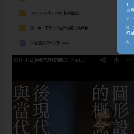
1
自
2
3
行
4、