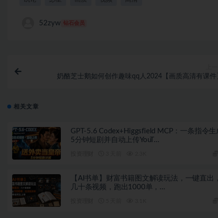
52zyw
钻石会员
上一
奶酪芝士鹅如何创作趣味qq人2024【画质高清有课件
相关文章
GPT-5.6 Codex+Higgsfield MCP：一条指令
5分钟短剧并自动上传YouT…
投资理财
3 天前
2.3K
【AI书单】财富书籍图文解读玩法，一键直出
几十条视频，跑出1000单，…
投资理财
5 天前
3.1K