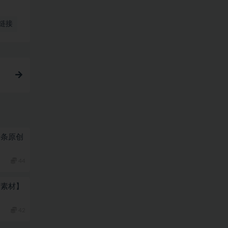
链接
一条原创
44
有素材】
42