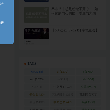
无法
丛非从丨总是感觉不开心——如
何化解内心的恨、委屈与悲伤
天进
【50[红包]·S7621泽宇私董会】
TAGS
AI
(3138)
al
(1279)
f
(1780)
mp
(2573)
s
(3191)
yl
(1084)
z
(3731)
中创网
(3067)
会员
(2627)
佣金
(1425)
其他培训
(1239)
冒泡网
(2773)
变现
(1432)
学而思
(1247)
实战
(880)
实操
(1384)
小红书
(1002)
带货
(944)