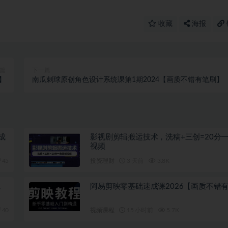
收藏
海报
篇
下一篇
】
南瓜刺球原创角色设计系统课第1期2024【画质不错有笔刷】
生成
影视剧剪辑搬运技术，洗稿+三创=20分
视频
45
投资理财
3 天前
3.8K
，
阿易剪映零基础速成课2026【画质不错
40
视频课程
15 小时前
5.7K