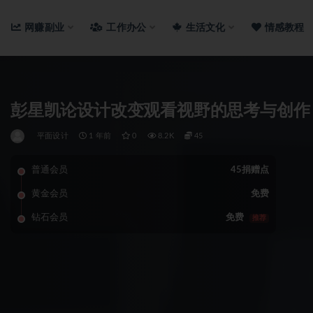
网赚副业
工作办公
生活文化
情感教程
彭星凯论设计改变观看视野的思考与创作
平面设计
1 年前
0
8.2K
45
普通会员
45捐赠点
黄金会员
免费
钻石会员
免费
推荐