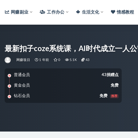
网赚副业
工作办公
生活文化
情感教程
最新扣子coze系统课，AI时代成立一人
网赚项目
1 年前
0
5.1K
43
普通会员
43捐赠点
黄金会员
免费
钻石会员
免费
推荐