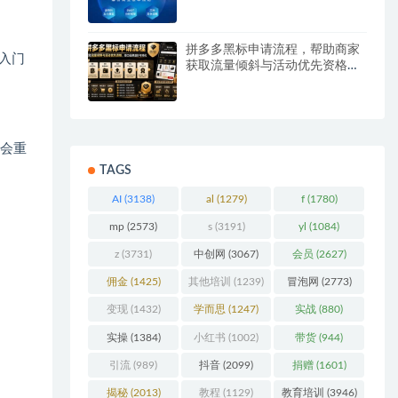
略（中文版）》】
拼多多黑标申请流程，帮助商家
入门
获取流量倾斜与活动优先资格，
助力品牌溢…
将会重
TAGS
AI
(3138)
al
(1279)
f
(1780)
mp
(2573)
s
(3191)
yl
(1084)
z
(3731)
中创网
(3067)
会员
(2627)
佣金
(1425)
其他培训
(1239)
冒泡网
(2773)
变现
(1432)
学而思
(1247)
实战
(880)
实操
(1384)
小红书
(1002)
带货
(944)
引流
(989)
抖音
(2099)
捐赠
(1601)
揭秘
(2013)
教程
(1129)
教育培训
(3946)