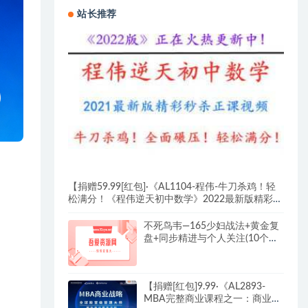
站长推荐
【捐赠59.99[红包]·《AL1104-程伟-牛刀杀鸡！轻
松满分！《程伟逆天初中数学》2022最新版精彩秒
杀正课视频！》】
不死鸟韦—165少妇战法+黄金复
盘+同步精进与个人关注(10个交
易日)
【捐赠[红包]9.99·《AL2893-
MBA完整商业课程之一：商业战