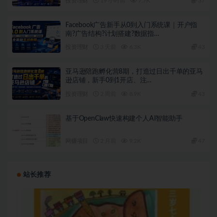
投资理财
19 小时前
7.7K
37
Facebook广告新手从0到入门系统课｜开户指
南?广告结构?计划搭建?数据指…
投资理财
3 天前
6.3K
43
亚马逊陪跑孵化营8期，打造过日出千单的亚马
逊店铺，新手0到1开店、注…
投资理财
2 周前
8.9K
43
基于OpenClaw快速构建个人AI智能助手
网赚项目
2 月前
9.2K
47
站长推荐