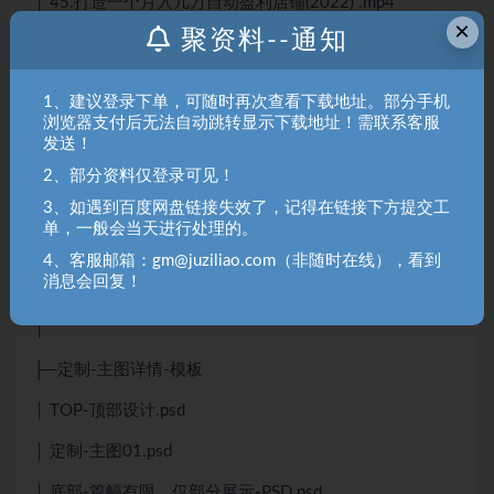
│ 45.打造一个月入几万自动盈利店铺(2022) .mp4
×
聚资料--通知
│ 46.一个身份证如何开多家虚拟店铺(2022) .mp4
│ 47.主图视频剪辑+设置(2025新增).mp4
1、建议登录下单，可随时再次查看下载地址。部分手机
浏览器支付后无法自动跳转显示下载地址！需联系客服
│ 48.设置自动回复技巧(2025新增).mp4
发送！
│ 49.防止盗图的3种方法(2025新增).mp4
2、部分资料仅登录可见！
│ 50.网盘拉新盈利模式(2025新增).mp4
3、如遇到百度网盘链接失效了，记得在链接下方提交工
单，一般会当天进行处理的。
│ 51.VIP宝贝的全新玩法(2025新增).mp4
4、客服邮箱：gm@juziliao.com（非随时在线），看到
消息会回复！
│ 52.全新高权重标题优化玩法(2025新增).mp4
│
├─定制-主图详情-模板
│ TOP-顶部设计.psd
│ 定制-主图01.psd
│ 底部-篇幅有限，仅部分展示-PSD.psd