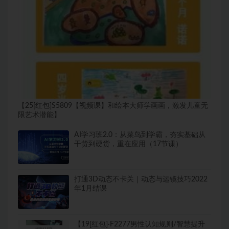
【25[红包]S5809【视频课】和绘本大师学画画，激发儿童无
限艺术潜能】
AI学习班2.0：从菜鸟到学霸，夯实基础从
干货到硬货，重在应用（17节课）
打通3D动态不卡关｜动态与运镜技巧2022
年1月结课
【19[红包]·F2277男性认知规则/智慧提升