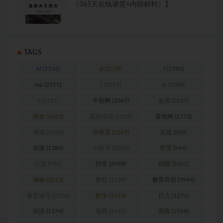
（365天在线课堂+内部材料）】
TAGS
AI
(3134)
al
(1279)
f
(1780)
mp
(2571)
s
(3191)
yl
(1084)
z
(3731)
中创网
(3067)
会员
(2627)
佣金
(1425)
其他培训
(1239)
冒泡网
(2773)
变现
(1432)
学而思
(1247)
实战
(880)
实操
(1384)
小红书
(1002)
带货
(944)
引流
(989)
抖音
(2098)
捐赠
(1601)
揭秘
(2013)
教程
(1129)
教育培训
(3946)
教育辅导
(2274)
数学
(1295)
日入
(1273)
玩法
(1374)
电商
(1145)
画质
(1968)