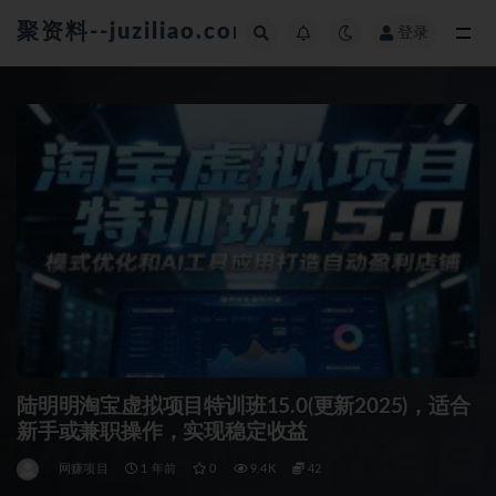
聚资料--juziliao.com--全网资料整合平台
登录
全部
陆明明淘宝虚拟项目特训班15.0(更新2025)，适合
新手或兼职操作，实现稳定收益
网赚项目
1 年前
0
9.4K
42