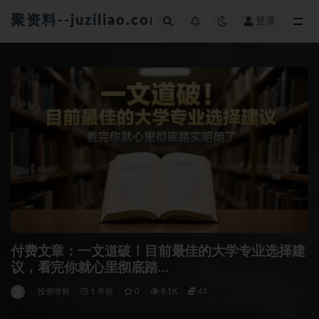
聚资料--juziliao.com--全网资料整合平台
登录
全部
付费文章：一文道破！目前最佳的大学专业选择建
议，看完你就心里彻底踏…
投资理财
1 年前
0
8.1K
43