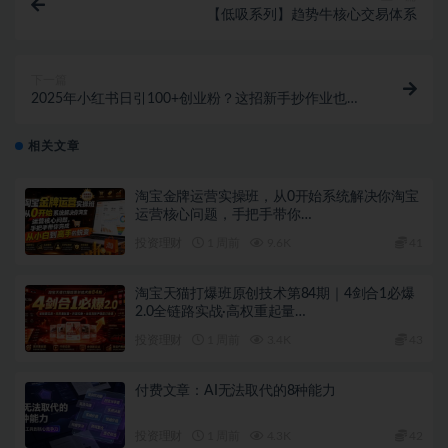
【低吸系列】趋势牛核心交易体系
下一篇
2025年小红书日引100+创业粉？这招新手抄作业也能
爆流量！
相关文章
淘宝金牌运营实操班，从0开始系统解决你淘宝
运营核心问题，手把手带你…
投资理财
1 周前
9.6K
41
淘宝天猫打爆班原创技术第84期｜4剑合1必爆
2.0全链路实战·高权重起量…
投资理财
1 周前
3.4K
43
付费文章：AI无法取代的8种能力
投资理财
1 周前
4.3K
42