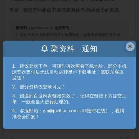
可是，我坚定的相信 只要是家风体面 品格优质的家庭。
聚资料（juziliao.com）免责声明：
1. 本站所有资源来源于用户上传和网络，如有侵权请邮件联系站
长！（gm@juziliao.com）
×
聚资料--通知
2. 分享目的仅供大家学习和交流，请不要用于商业用途！如需商
用请联系原作者购买正版！ 3.如有链接无法下载、失效或洽谈广
1、建议登录下单，可随时再次查看下载地址。部分手机
告，请联系站长QQ：250303228（邮箱：gm@juziliao.com）处
浏览器支付后无法自动跳转显示下载地址！需联系客服
理！
发送！
2、部分资料仅登录可见！
一文
付费
最佳
道破
3、如遇到百度网盘链接失效了，记得在链接下方提交工
单，一般会当天进行处理的。
收藏
海报
链接
4、客服邮箱：gm@juziliao.com（非随时在线），看到
消息会回复！
上一篇