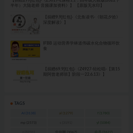
【捐赠299[红包]·《Z5019-E课程1.1：四年级人教版(2022下
半年）大陆老师 音频课加资料》】 【原版无水印】
【捐赠9.9[红包]·《北鱼读书-《朝花夕拾》
深度解读》】
IFBB 运动营养学林道伟碳水化合物循环饮
食
【捐赠69.9[红包]·《Z4927-轻松唱-【第15
期阿曾老师班】阶段一22.6.13》】
TAGS
AI
(3138)
al
(1279)
f
(1780)
mp
(2573)
s
(3191)
yl
(1084)
z
(3731)
中创网
(3067)
会员
(2627)