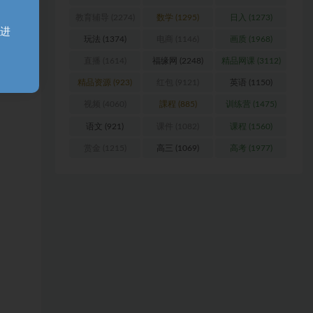
揭秘
(2013)
教程
(1129)
教育培训
(3946)
教育辅导
(2274)
数学
(1295)
日入
(1273)
天进
玩法
(1374)
电商
(1146)
画质
(1968)
直播
(1614)
福缘网
(2248)
精品网课
(3112)
精品资源
(923)
红包
(9121)
英语
(1150)
视频
(4060)
課程
(885)
训练营
(1475)
语文
(921)
课件
(1082)
课程
(1560)
赏金
(1215)
高三
(1069)
高考
(1977)