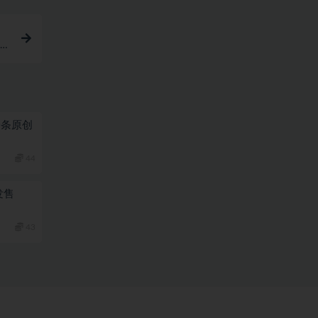
/
一条原创
44
发售
43