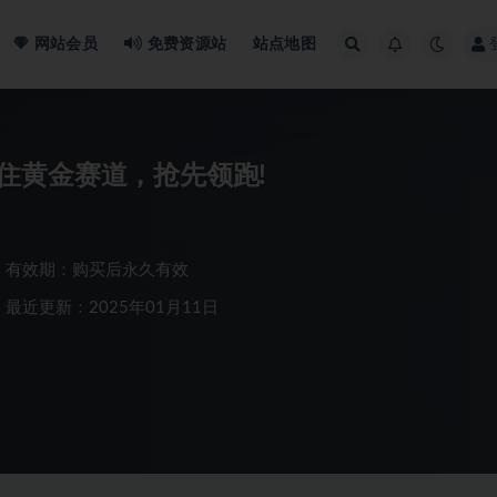
网站会员
免费资源站
站点地图
住黄金赛道，抢先领跑!
有效期：购买后永久有效
最近更新：2025年01月11日