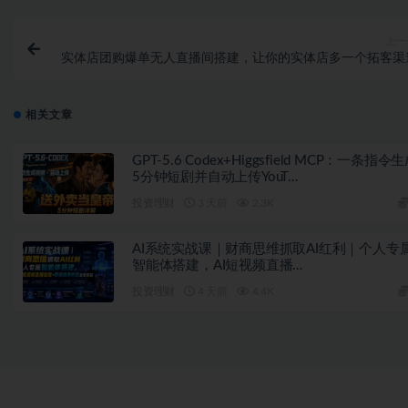
上一
实体店团购爆单无人直播间搭建，让你的实体店多一个拓客渠
相关文章
GPT-5.6 Codex+Higgsfield MCP：一条指令
5分钟短剧并自动上传YouT…
投资理财
3 天前
2.3K
AI系统实战课｜财商思维抓取AI红利｜个人专
智能体搭建，AI短视频直播…
投资理财
4 天前
4.4K