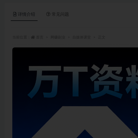
详情介绍
常见问题
当前位置：
首页
网赚副业
自媒体课堂
正文