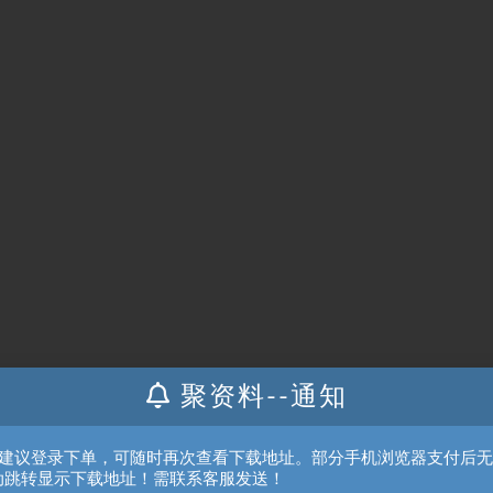
聚资料--通知
、建议登录下单，可随时再次查看下载地址。部分手机浏览器支付后
动跳转显示下载地址！需联系客服发送！