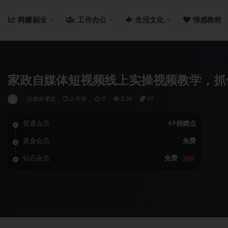
网赚副业
工作办公
生活文化
情感教程
家政自媒体短视频线上实操视频教学，抓
自媒体课堂
2 年前
0
3.2K
49
普通会员
49捐赠点
黄金会员
免费
钻石会员
免费
推荐