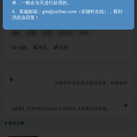
单，一般会当天进行处理的。
告，请联系站长QQ：250303228（邮箱：gm@juziliao.com）处
4、客服邮箱：gm@juziliao.com（非随时在线），看到
理！
消息会回复！
咸鱼
插画
画质
第九期
高清
收藏
海报
链接
上一篇
洪榕年中云私享会返场直播：穿越金秋
下一篇
【缺课】艺类WorkShop6.0 2023年【画质不错基础课
有素材】
相关文章