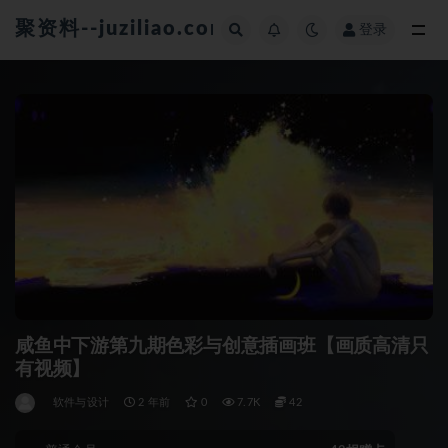
聚资料--juziliao.com--全网资料整合平台
登录
全部
咸鱼中下游第九期色彩与创意插画班【画质高清只
有视频】
软件与设计
2 年前
0
7.7K
42