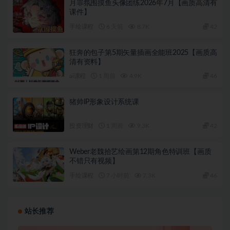
月罪氛围摸鱼头像团练2026年7月【画质高清有
课件】
手绘课程
6 天前
8.7K
42
狂奔的包子第5期矢量插画全能班2025【画质高
清有资料】
ai课程
1 周前
4.9K
46
猪帅IP形象设计系统课
投资理财
1 周前
9.3K
42
Weber老魏拾艺绘画第12期角色特训班【画质
不错只有视频】
手绘课程
7 小时前
7.3K
46
站长推荐