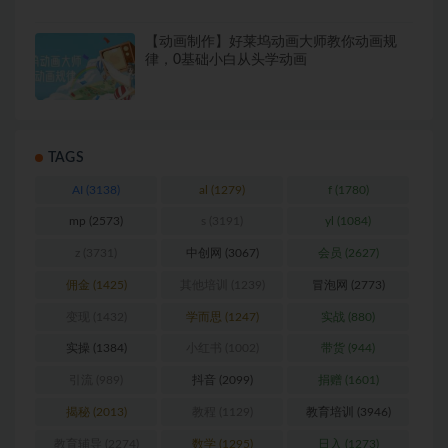
【动画制作】好莱坞动画大师教你动画规
律，0基础小白从头学动画
TAGS
AI
(3138)
al
(1279)
f
(1780)
mp
(2573)
s
(3191)
yl
(1084)
z
(3731)
中创网
(3067)
会员
(2627)
佣金
(1425)
其他培训
(1239)
冒泡网
(2773)
变现
(1432)
学而思
(1247)
实战
(880)
实操
(1384)
小红书
(1002)
带货
(944)
引流
(989)
抖音
(2099)
捐赠
(1601)
揭秘
(2013)
教程
(1129)
教育培训
(3946)
教育辅导
(2274)
数学
(1295)
日入
(1273)