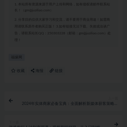
1. 本站所有资源来源于用户上传和网络，如有侵权请邮件联系站
长！（gm@juziliao.com）
2. 分享目的仅供大家学习和交流，请不要用于商业用途！如需商
用请联系原作者购买正版！ 3.如有链接无法下载、失效或洽谈广
告，请联系站长QQ：250303228（邮箱：gm@juziliao.com）处
理！
福缘网
收藏
海报
链接
上一篇
2024年实体商家必备宝典：全面解析新媒体获客策略，
助力生意火爆增长
下一篇