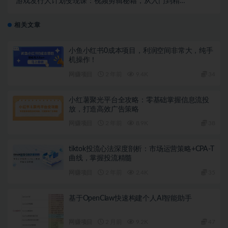
游戏发行人计划变现课：视频剪辑秘籍，从入门到精
通，轻松掌握变现技巧
相关文章
小鱼小红书0成本项目，利润空间非常大，纯手
机操作！
网赚项目
2 年前
9.4K
34
小红薯聚光平台全攻略：零基础掌握信息流投
放，打造高效广告策略
网赚项目
2 年前
8.9K
38
tiktok投流心法深度剖析：市场运营策略+CPA-T
曲线，掌握投流精髓
网赚项目
2 年前
2.4K
35
基于OpenClaw快速构建个人AI智能助手
网赚项目
2 月前
9.2K
47