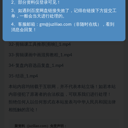
28-笔记制作笔记BA测试_1.mp4
2、部分资料仅登录可见！
3、如遇到百度网盘链接失效了，记得在链接下方提交工
29-笔记制作笔记日常维护_1.mp4
单，一般会当天进行处理的。
30-笔记制作笔记如何用到官方流量_1.mp4
4、客服邮箱：gm@juziliao.com（非随时在线），看到
消息会回复！
31-剪辑课工具推荐[至尊宝插件]_1.mp4
32-剪辑课工具推荐[剪映]_1.mp4
33-剪辑课画中画混剪教程_1.mp4
34-复盘内容选品复盘_1.mp4
35-结语_1.mp4
本站内容均转载于互联网，并不代表本站立场！如若本站
内容侵犯了原著者的合法权益，可联系我们进行处理！
拒绝任何人以任何形式在本站发表与中华人民共和国法律
相抵触的言论！
聚资料（juziliao.com）免责声明：