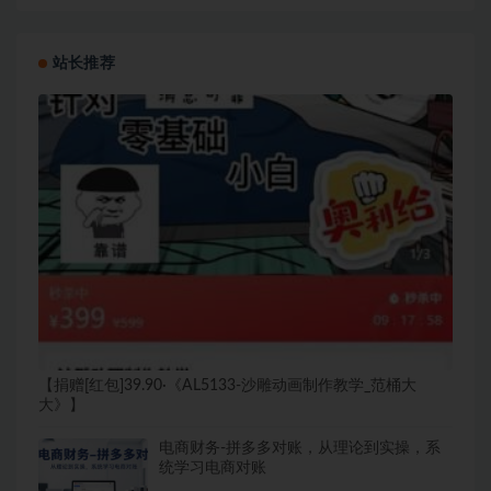
站长推荐
【捐赠[红包]39.90·《AL5133-沙雕动画制作教学_范桶大
大》】
电商财务-拼多多对账，从理论到实操，系
统学习电商对账