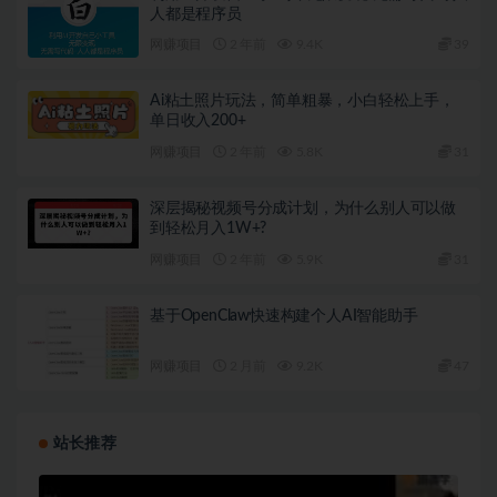
人都是程序员
网赚项目
2 年前
9.4K
39
Ai粘土照片玩法，简单粗暴，小白轻松上手，
单日收入200+
网赚项目
2 年前
5.8K
31
深层揭秘视频号分成计划，为什么别人可以做
到轻松月入1W+?
网赚项目
2 年前
5.9K
31
基于OpenClaw快速构建个人AI智能助手
网赚项目
2 月前
9.2K
47
站长推荐