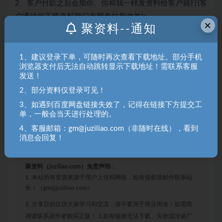
2、客户付款之后会加你、你和我一样发资料给客户就行(客
户通过你下载资料我们有网盘拉新收益);
×
聚资料--通知
3、后面你自己收的徒弟、我怎么给你教学、你就怎么给你
学员教学即可。
1、建议登录下单，可随时再次查看下载地址。部分手机
你是通过抖音刷作品找到我付款买的资料、同理：你自己
浏览器支付后无法自动跳转显示下载地址！需联系客服
发送！
发作品也会有人找到你付钱买资料。
2、部分资料仅登录可见！
本站内容均转载于互联网，并不代表本站立场！如若本站
3、如遇到百度网盘链接失效了，记得在链接下方提交工
内容侵犯了原著者的合法权益，可联系我们进行处理！
单，一般会当天进行处理的。
拒绝任何人以任何形式在本站发表与中华人民共和国法律
4、客服邮箱：gm@juziliao.com（非随时在线），看到
消息会回复！
相抵触的言论！
聚资料（juziliao.com）免责声明：
1. 本站所有资源来源于用户上传和网络，如有侵权请邮件联系站
长！（gm@juziliao.com）
2. 分享目的仅供大家学习和交流，请不要用于商业用途！如需商
用请联系原作者购买正版！ 3.如有链接无法下载、失效或洽谈广