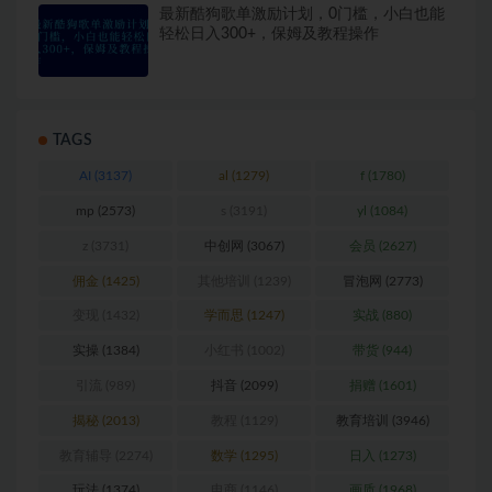
最新酷狗歌单激励计划，0门槛，小白也能
轻松日入300+，保姆及教程操作
TAGS
AI
(3137)
al
(1279)
f
(1780)
mp
(2573)
s
(3191)
yl
(1084)
z
(3731)
中创网
(3067)
会员
(2627)
佣金
(1425)
其他培训
(1239)
冒泡网
(2773)
变现
(1432)
学而思
(1247)
实战
(880)
实操
(1384)
小红书
(1002)
带货
(944)
引流
(989)
抖音
(2099)
捐赠
(1601)
揭秘
(2013)
教程
(1129)
教育培训
(3946)
教育辅导
(2274)
数学
(1295)
日入
(1273)
玩法
(1374)
电商
(1146)
画质
(1968)