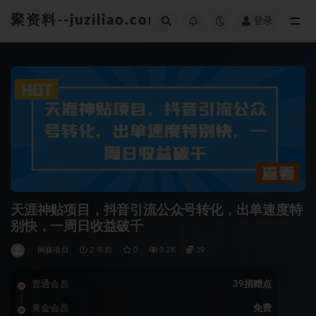
聚资料--juziliao.com--全网资料整合平台
登录
全部
天涯神贴项目，抖音引流公众号转化，出单速度特
别快，一周日收益破千
网赚项目
2 年前
0
3.2K
39
普通会员
39捐赠点
黄金会员
免费