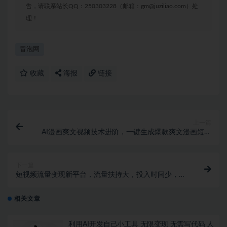
告，请联系站长QQ：250303228（邮箱：gm@juziliao.com）处
理！
冒泡网
收藏
海报
链接
上一篇
AI漫画爽文视频技术进阶，一键生成爆款爽文漫画短视
频
下一篇
短视频流量变现新平台，流量扶持大，投入时间少，AI
一件创作爆款视频，每天领个低保
相关文章
利用AI开发自己小工具 无限变现 无需写代码 人