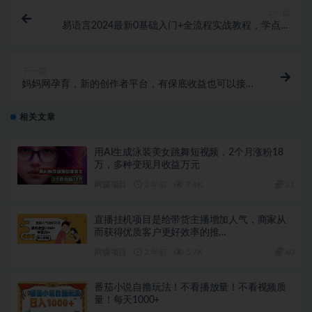
上一篇
易语言2024最新0基础入门+全流程实战教程，学点网
赚必备技术
下一篇
妈妈网孕育，新的创作者平台，有保底收益也可以接商
单收益也越高
相关文章
用AI生成泳装美女跳舞短视频，2个月涨粉18
万，多种变现月收益万元
网赚项目
2 年前
7.4K
31
直播挂机项目是给带货主播增加人气，商家从
而获得优质客户更好效率的推…
网赚项目
2 年前
5.7K
40
番茄小说自撸玩法！不看播放量！不看视频质
量！每天1000+