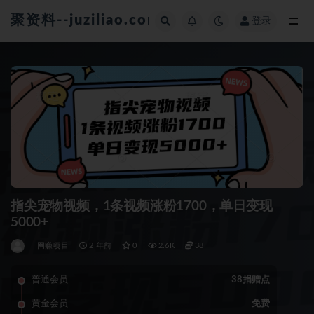
聚资料--juziliao.com--全网资料整合平台
登录
全部
指尖宠物视频，1条视频涨粉1700，单日变现
5000+
网赚项目
2 年前
0
2.6K
38
普通会员
38捐赠点
黄金会员
免费