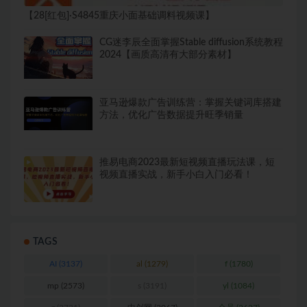
【28[红包]·S4845重庆小面基础调料视频课】
CG迷李辰全面掌握Stable diffusion系统教程
2024【画质高清有大部分素材】
亚马逊爆款广告训练营：掌握关键词库搭建
方法，优化广告数据提升旺季销量
推易电商2023最新短视频直播玩法课，短
视频直播实战，新手小白入门必看！
TAGS
AI
(3137)
al
(1279)
f
(1780)
mp
(2573)
s
(3191)
yl
(1084)