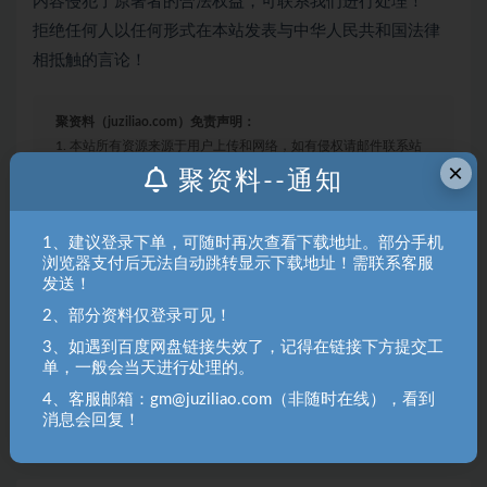
内容侵犯了原著者的合法权益，可联系我们进行处理！
拒绝任何人以任何形式在本站发表与中华人民共和国法律
相抵触的言论！
聚资料（juziliao.com）免责声明：
1. 本站所有资源来源于用户上传和网络，如有侵权请邮件联系站
×
聚资料--通知
长！（gm@juziliao.com）
2. 分享目的仅供大家学习和交流，请不要用于商业用途！如需商
1、建议登录下单，可随时再次查看下载地址。部分手机
用请联系原作者购买正版！ 3.如有链接无法下载、失效或洽谈广
浏览器支付后无法自动跳转显示下载地址！需联系客服
告，请联系站长QQ：250303228（邮箱：gm@juziliao.com）处
发送！
理！
2、部分资料仅登录可见！
3、如遇到百度网盘链接失效了，记得在链接下方提交工
中创网
单，一般会当天进行处理的。
4、客服邮箱：gm@juziliao.com（非随时在线），看到
收藏
海报
链接
消息会回复！