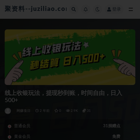
聚资料--juziliao.com--全网资料整合平台
登录
全部
线上收银玩法，提现秒到账，时间自由，日入
500+
网赚项目
2 年前
0
2.9K
31
普通会员
31捐赠点
黄金会员
免费