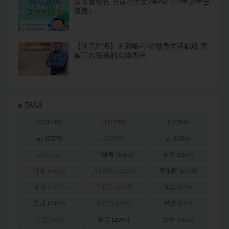
常青藤爸爸 日课小古文240句（小学必学全
覆盖）
【溪流竹海】王宗峰-小散翻身术基础班 突
破盲点瓶颈的实操战法
TAGS
AI
(3138)
al
(1279)
f
(1780)
mp
(2573)
s
(3191)
yl
(1084)
z
(3731)
中创网
(3067)
会员
(2627)
佣金
(1425)
其他培训
(1239)
冒泡网
(2773)
变现
(1432)
学而思
(1247)
实战
(880)
实操
(1384)
小红书
(1002)
带货
(944)
引流
(989)
抖音
(2099)
捐赠
(1601)