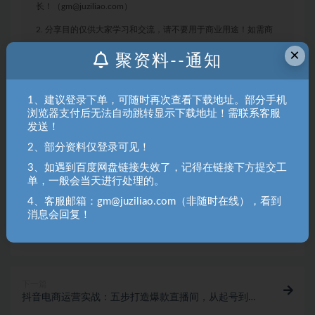
长！（gm@juziliao.com）
2. 分享目的仅供大家学习和交流，请不要用于商业用途！如需商
用请联系原作者购买正版！ 3.如有链接无法下载、失效或洽谈广
×
聚资料--通知
告，请联系站长QQ：250303228（邮箱：gm@juziliao.com）处
理！
1、建议登录下单，可随时再次查看下载地址。部分手机
浏览器支付后无法自动跳转显示下载地址！需联系客服
中创网
发送！
2、部分资料仅登录可见！
收藏
海报
链接
3、如遇到百度网盘链接失效了，记得在链接下方提交工
单，一般会当天进行处理的。
4、客服邮箱：gm@juziliao.com（非随时在线），看到
消息会回复！
上一篇
2024网易云云梯计划项目，每天只需操作几分钟 一个
账号一个月一万到三万
下一篇
抖音电商运营实战：五步打造爆款直播间，从起号到变
现的全方位攻略