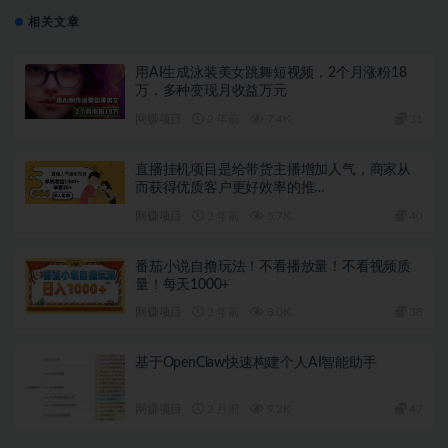
相关文章
用AI生成泳装美女跳舞短视频，2个月涨粉18
万，多种变现月收益万元
网赚项目
2 年前
7.4K
31
直播挂机项目是给带货主播增加人气，商家从
而获得优质客户更好效率的推…
网赚项目
2 年前
5.7K
40
番茄小说自撸玩法！不看播放量！不看视频质
量！每天1000+
网赚项目
2 年前
8.0K
38
基于OpenClaw快速构建个人AI智能助手
网赚项目
2 月前
9.2K
47